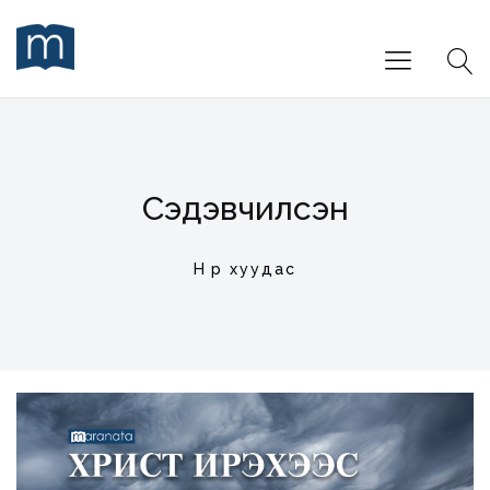
Сэдэвчилсэн
Нүүр хуудас