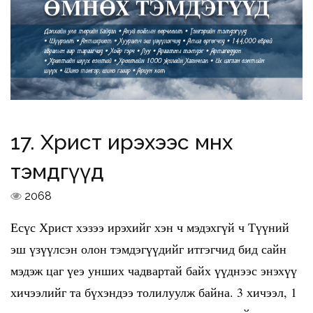
17. Христ ирэхээс өмнөх
тэмдгүүд
2068
Есүс Христ хэзээ ирэхийг хэн ч мэдэхгүй ч Түүний
эш үзүүлсэн олон тэмдэгүүдийг итгэгчид бид сайн
мэдэж цаг үеэ унших чадвартай байх үүднээс энэхүү
хичээлийг та бүхэндээ толилуулж байна. 3 хичээл, 1