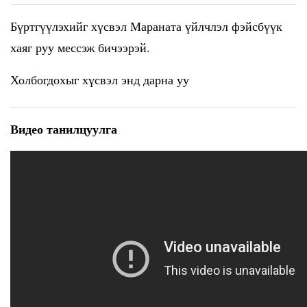
Бүртгүүлэхийг хүсвэл Мараната үйлчлэл фэйсбүүк
хаяг руу мессэж бичээрэй.
Холбогдохыг хүсвэл
энд дарна уу
Видео танилцуулга