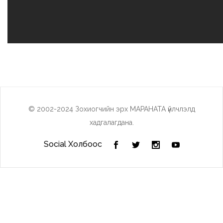
© 2002-2024 Зохиогчийн эрх МАРАНАТА үйлчлэлд
хадгалагдана.
Social Холбоос