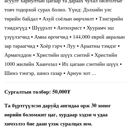
асуулт хариултын цагаар та дараах чухал ойлголтыг
товч тодорхой сурах болно. Үүнд: Дэлхийн улс
төрийн байдал • Ахуй соёлын өөрчлөлт • Тэнгэрийн
тэмдэгүүд • Шүүрэлт • Антихрист • Хуурамч эш
үзүүлэгчид • Амиа өргөгчид • 144,000 еврей авралын
зар тараагчид • Хоёр гэрч • Луу • Араатны тэмдэг •
Армагеддон • Христийн шүүх сэнтий • Христийн
1000 жилийн Хаанчлал • Их цагаан сэнтийн шүүх •
Шинэ тэнгэр, шинэ газар • Ариун хот ...
Сургалтын төлбөр: 50,000₮
Та бүртгүүлсэн даруйд ангидаа орж 30 хоног
өөрийн боломжит цаг, хурдаар хэдэн ч удаа
хичээлээ бие даан үзэж суралцах юм.