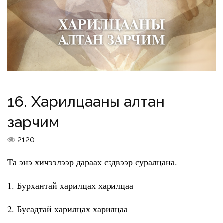
16. Харилцааны алтан
зарчим
2120
Та энэ хичээлээр дараах сэдвээр суралцана.
1. Бурхантай харилцах харилцаа
2. Бусадтай харилцах харилцаа