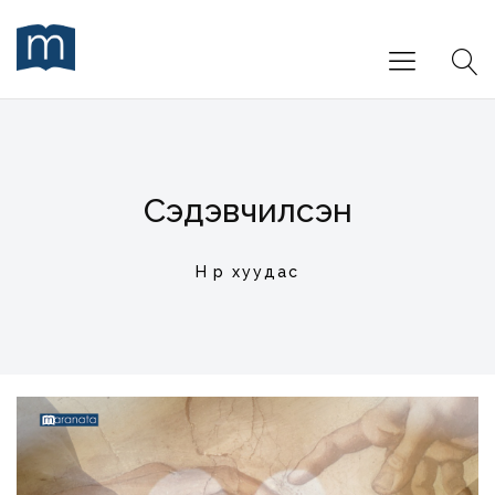
Сэдэвчилсэн
Нүүр хуудас