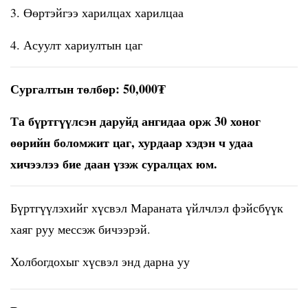
3. Өөртэйгээ харилцах харилцаа
4. Асуулт хариултын цаг
Сургалтын төлбөр: 50,000₮
Та бүртгүүлсэн даруйд ангидаа орж 30 хоног
өөрийн боломжит цаг, хурдаар хэдэн ч удаа
хичээлээ бие даан үзэж суралцах юм.
Бүртгүүлэхийг хүсвэл Мараната үйлчлэл фэйсбүүк
хаяг руу мессэж бичээрэй.
Холбогдохыг хүсвэл
энд дарна уу