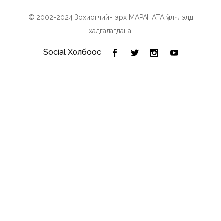
© 2002-2024 Зохиогчийн эрх МАРАНАТА үйлчлэлд
хадгалагдана.
Social Холбоос