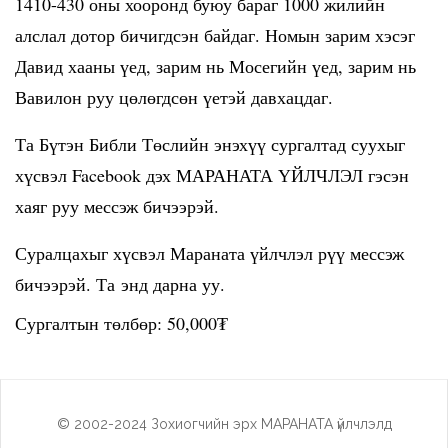
1410-430 оны хооронд буюу бараг 1000 жилийн
алслал дотор бичигдсэн байдаг. Номын зарим хэсэг
Давид хааны үед, зарим нь Мосегийн үед, зарим нь
Вавилон руу цөлөгдсөн үетэй давхацдаг.
Та Бүтэн Библи Төслийн энэхүү сургалтад суухыг
хүсвэл Facebook дэх МАРАНАТА ҮЙЛЧЛЭЛ гэсэн
хаяг руу мессэж бичээрэй.
Суралцахыг хүсвэл Мараната үйлчлэл рүү мессэж
бичээрэй. Та
энд дарна уу
.
Сургалтын төлбөр: 50,000₮
© 2002-2024 Зохиогчийн эрх МАРАНАТА үйлчлэлд