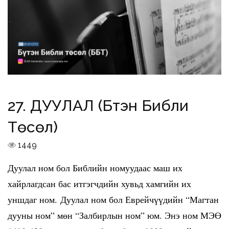
27. ДУУЛАЛ (Бүтэн Библи
Төсөл)
1449
Дуулал ном бол Библийн номуудаас маш их
хайрлагдсан бас итгэгчдийн хувьд хамгийн их
уншдаг ном. Дуулал ном бол Еврейчүүдийн “Магтан
дууны ном” мөн “Залбирлын ном” юм. Энэ ном МЭӨ