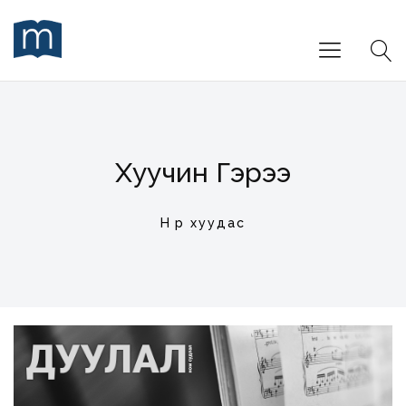
Хуучин Гэрээ
Нүүр хуудас