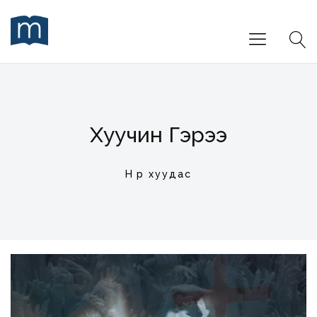
Хуучин Гэрээ
Нүүр хуудас