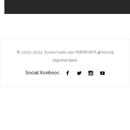
© 2002-2024 Зохиогчийн эрх МАРАНАТА үйлчлэлд
хадгалагдана.
Social Холбоос