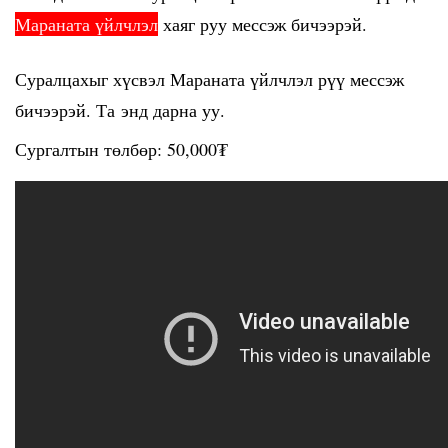
Мараната үйлчлэл
хаяг руу мессэж бичээрэй.
Суралцахыг хүсвэл Мараната үйлчлэл рүү мессэж
бичээрэй. Та
энд дарна уу
.
Сургалтын төлбөр: 50,000₮