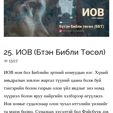
25. ИОВ (Бүтэн Библи Төсөл)
1507
ИОВ ном бол Библийн эртний номуудын нэг. Хүний
амьдралын зовлон жаргал түүний цаана болж буй
тэнгэрийн болон газрын олон үйл явдлыг энэ номд
хүүрнэл болон яруу найргийн хэлбэрээр өгүүлжээ.
Иов номыг судалснаар олон чухал итгэлийн үнэнийг
та мэдэх болно. Суралцах хүсэлтэй бол Фэйсбүүк дэх