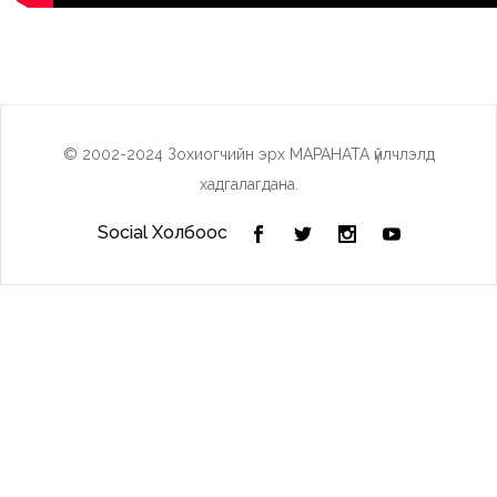
© 2002-2024 Зохиогчийн эрх МАРАНАТА үйлчлэлд
хадгалагдана.
Social Холбоос