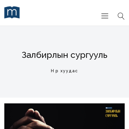
Залбирлын сургууль
Нүүр хуудас