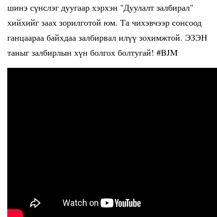
шинэ сүнслэг дуугаар хэрхэн "Дуулалт залбирал"
хийхийг заах зорилготой юм. Та чихэвчээр сонсоод
ганцаараа байхдаа залбирвал илүү зохимжтой. ЭЗЭН
таныг залбирлын хүн болгох болтугай! #BJM