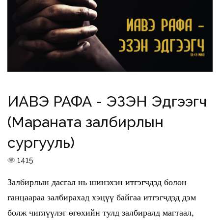
ИАВЭ РАФА - ЭЗЭН Эдгээгч
(Мараната залбирлын
сургууль)
1415
Залбирлын дасгал нь шинэхэн итгэгчдэд болон
ганцаараа залбирахад хэцүү байгаа итгэгчдэд дэм
болж чиглүүлэг өгөхийн тулд залбиралд магтаал,