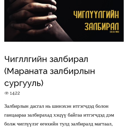
Чиглүүлгийн залбирал
(Мараната залбирлын
сургууль)
1422
Залбирлын дасгал нь шинэхэн итгэгчдэд болон
ганцаараа залбирахад хэцүү байгаа итгэгчдэд дэм
болж чиглүүлэг өгөхийн тулд залбиралд магтаал,