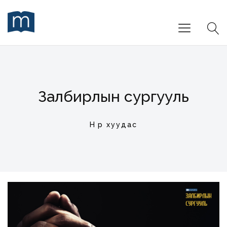
Залбирлын сургууль
Нүүр хуудас