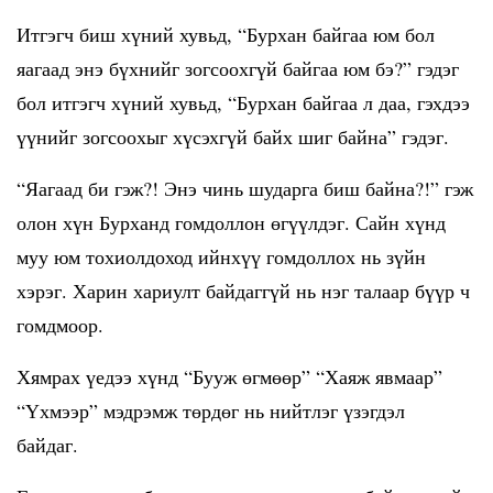
Итгэгч биш хүний хувьд, “Бурхан байгаа юм бол
яагаад энэ бүхнийг зогсоохгүй байгаа юм бэ?” гэдэг
бол итгэгч хүний хувьд, “Бурхан байгаа л даа, гэхдээ
үүнийг зогсоохыг хүсэхгүй байх шиг байна” гэдэг.
“Яагаад би гэж?! Энэ чинь шударга биш байна?!” гэж
олон хүн Бурханд гомдоллон өгүүлдэг. Сайн хүнд
муу юм тохиолдоход ийнхүү гомдоллох нь зүйн
хэрэг. Харин хариулт байдаггүй нь нэг талаар бүүр ч
гомдмоор.
Хямрах үедээ хүнд “Бууж өгмөөр” “Хаяж явмаар”
“Үхмээр” мэдрэмж төрдөг нь нийтлэг үзэгдэл
байдаг.