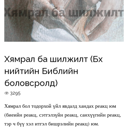
Хямрал ба шилжилт (Бүх
нийтийн Библийн
боловсролд)
3295
Хямрал бол тодорхой үйл явдалд хандах реакц юм
(биеийн реакц, сэтгэлзүйн реакц, санхүүгийн реакц,
тэр ч бүү хэл итгэл бишрэлийн реакц) юм.