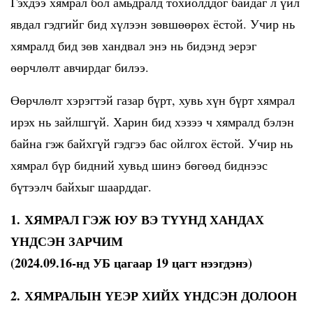
Гэхдээ хямрал бол амьдралд тохиолддог байдаг л үйл
явдал гэдгийг бид хүлээн зөвшөөрөх ёстой. Учир нь
хямралд бид зөв хандвал энэ нь бидэнд эерэг
өөрчлөлт авчирдаг билээ.
Өөрчлөлт хэрэгтэй газар бүрт, хувь хүн бүрт хямрал
ирэх нь зайлшгүй. Харин бид хэзээ ч хямралд бэлэн
байна гэж байхгүй гэдгээ бас ойлгох ёстой. Учир нь
хямрал бүр бидний хувьд шинэ бөгөөд биднээс
бүтээлч байхыг шаарддаг.
1.
ХЯМРАЛ ГЭЖ ЮУ ВЭ ТҮҮНД ХАНДАХ
ҮНДСЭН ЗАРЧИМ
(2024.09.16-нд УБ цагаар 19 цагт нээгдэнэ)
2.
ХЯМРАЛЫН ҮЕЭР ХИЙХ ҮНДСЭН ДОЛООН