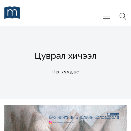
Цуврал хичээл
Нүүр хуудас