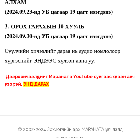
АЛХАМ
(2024.09.23-нд УБ цагаар 19 цагт нээгдэнэ)
3. ОРОХ ГАРАХЫН 10 ХУУЛЬ
(2024.09.30-нд УБ цагаар 19 цагт нээгдэнэ)
Сүүлчийн хичээлийг дараа нь аудио номлолоор
хүргэснийг
ЭНДЭЭС хүлээн авна уу
.
Дээрх хичээлүүдийг Мараната YouTube сувгаас хүлээн авч
үзээрэй.
ЭНД ДАРАХ
© 2002-2024 Зохиогчийн эрх МАРАНАТА үйлчлэлд
хадгалагдана.