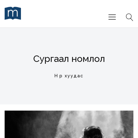
Сургаал номлол
Нүүр хуудас