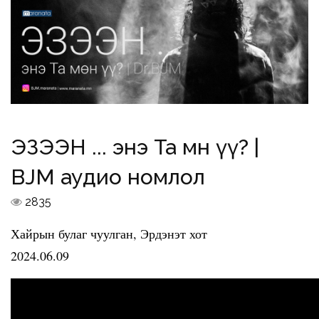
ЭЗЭЭН ... энэ Та мөн үү? |
BJM аудио номлол
2835
Хайрын булаг чуулган, Эрдэнэт хот
2024.06.09