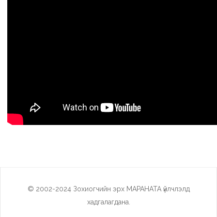
© 2002-2024 Зохиогчийн эрх МАРАНАТА үйлчлэлд
хадгалагдана.