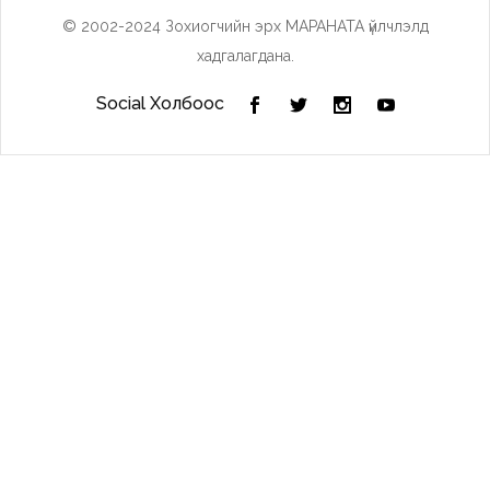
© 2002-2024 Зохиогчийн эрх МАРАНАТА үйлчлэлд
хадгалагдана.
Social Холбоос