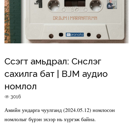
Сүсэгт амьдрал: Сүнслэг
сахилга бат | BJM аудио
номлол
3016
Амийн ундарга чуулганд (2024.05.12) номлосон
номлолыг бүрэн эхээр нь хүргэж байна.