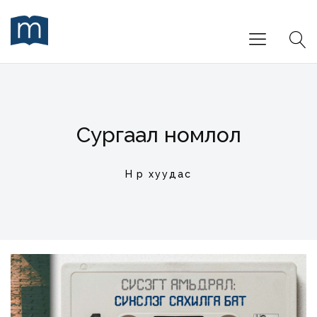
Сургаал номлол
Нүүр хуудас