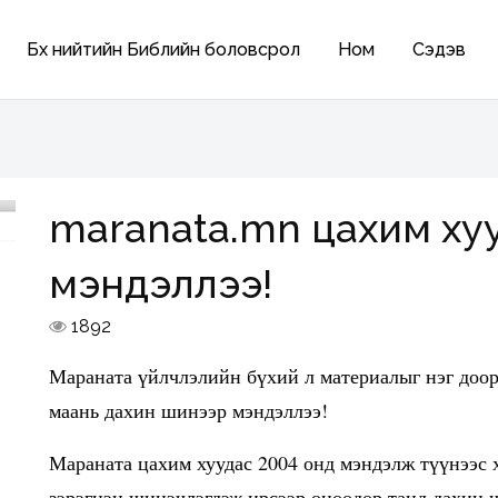
Бүх нийтийн Библийн боловсрол
Ном
Сэдэв
maranata.mn цахим ху
мэндэллээ!
1892
Мараната үйлчлэлийн бүхий л материалыг нэг доор
маань дахин шинээр мэндэллээ!
Мараната цахим хуудас 2004 онд мэндэлж түүнээс
зэрэгцэн шинэчлэгдэж ирсээр өнөөдөр танд дахин 