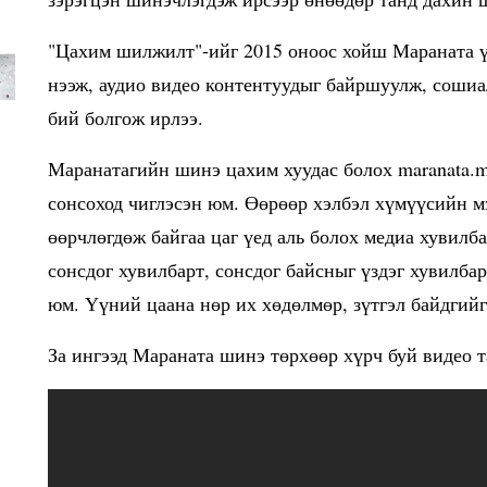
"Цахим шилжилт"-ийг 2015 оноос хойш Мараната ү
нээж, аудио видео контентуудыг байршуулж, сошиа
бий болгож ирлээ.
Маранатагийн шинэ цахим хуудас болох maranata.m
сонсоход чиглэсэн юм. Өөрөөр хэлбэл хүмүүсийн мэ
өөрчлөгдөж байгаа цаг үед аль болох медиа хувилб
сонсдог хувилбарт, сонсдог байсныг үздэг хувилба
юм. Үүний цаана нөр их хөдөлмөр, зүтгэл байдгий
За ингээд Мараната шинэ төрхөөр хүрч буй видео 