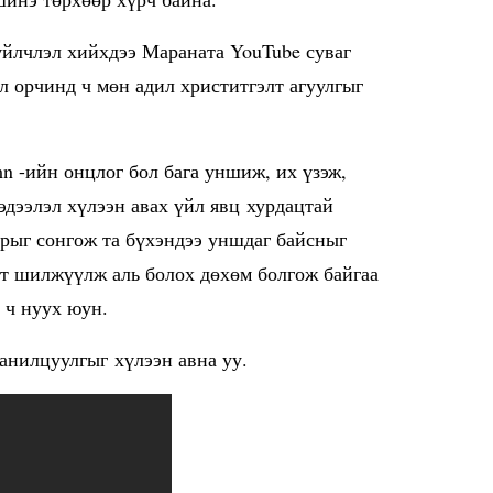
йлчлэл хийхдээ Мараната YouTube суваг
л орчинд ч мөн адил христитгэлт агуулгыг
n -ийн онцлог бол бага уншиж, их үзэж,
дээлэл хүлээн авах үйл явц хурдацтай
арыг сонгож та бүхэндээ уншдаг байсныг
рт шилжүүлж аль болох дөхөм болгож байгаа
г ч нуух юун.
танилцуулгыг хүлээн авна уу.