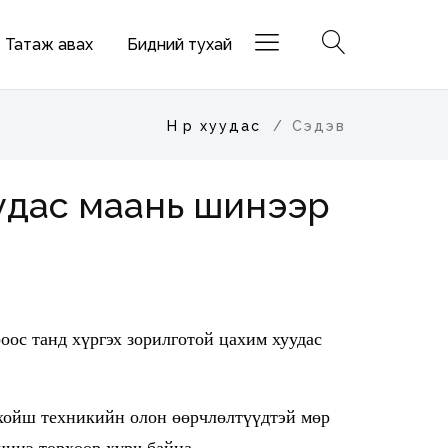
Татаж авах
Бидний тухай
Нүүр хуудас
Сэдэв
удас маань шинээр
оос танд хүргэх зорилготой цахим хуудас
 хойш техникийн олон өөрчлөлтүүдтэй мөр
шинэ төрхөөр хүрч байна.