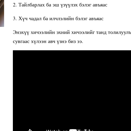
2. Тайлбарлах ба эш үзүүлэх бэлэг авъяас
3. Хүч чадал ба илчлэлийн бэлэг авъяас
Энэхүү хичээлийн эхний хичээлийг танд толилуул
сувгаас хүлээн авч үзнэ биз ээ.