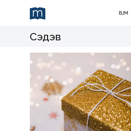
BJM
Сэдэв