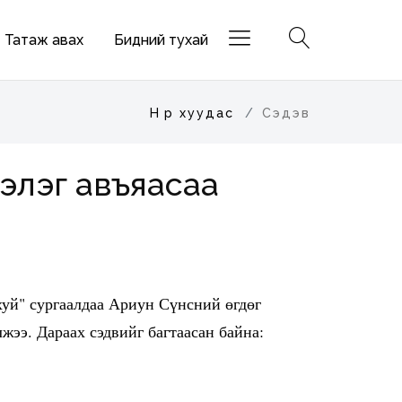
Татаж авах
Бидний тухай
Нүүр хуудас
Сэдэв
бэлэг авъяасаа
хуй" сургаалдаа Ариун Сүнсний өгдөг
үлжээ. Дараах сэдвийг багтаасан байна: