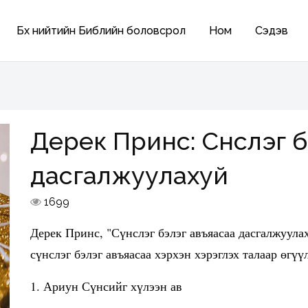
Бүх нийтийн Библийн боловсрол
Ном
Сэдэв
Дерек Принс: Сүнслэг 
дасгалжуулахуй
1699
Дерек Принс, "Сүнслэг бэлэг авъяасаа дасгалжуула
сүнслэг бэлэг авъяасаа хэрхэн хэрэглэх талаар өгү
1. Ариун Сүнсийг хүлээн ав