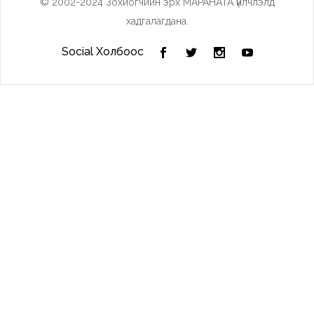
© 2002-2024 Зохиогчийн эрх МАРАНАТА үйлчлэлд
хадгалагдана.
Social Холбоос