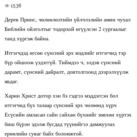
1538
Дерек Принс, чөлөөлөлтийн үйлчлэлийн амин чухал
Библийн ойлголтыг тодорхой өгүүлсэн 2 сургаалыг
танд хүргэж байна.
Итгэгчдэд өгсөн сүнсний эрх мэдлийг итгэгчид тэр
бүр ойшоож үздэггүй. Тиймдээ ч, элдэв сүнсний
дарамт, сүнсний дайралт, довтолгоонд дээрэлхүүлж
явдаг.
Харин Христ дотор хэн бэ гэдгээ мэддэгсэн бол
итгэгчид бүх талаар сүнсний эрх чөлөөнд хүрч
Есүсийн амласан сайн сайхан бүхнийг зөвхөн хүртэх
биш бүрэн эдэлж бусдад түүнийгээ дамжуулах
ерөөлийн суваг байх боломжтой.