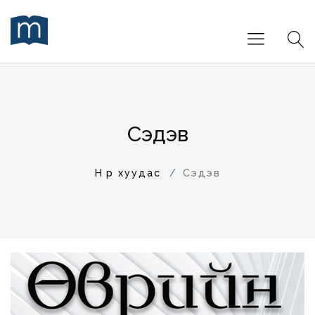
Сэдэв
Нүүр хуудас
Сэдэв