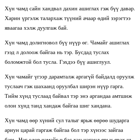
Хүн чамд сайн хандвал дахин ашиглах гэж бүү давар.
Харин үргэлж талархаж түүний ачаар өдий зэрэгтээ
яваагаа хэлж дуулгаж бай.
Хүн чамд долигновол бүү нүүр өг. Чамайг ашиглах
гээд л долоож байгаа нь тэр. Бусдад туслах
боломжтой бол тусла. Гэхдээ бүү ашиглуул.
Хүн чамайг үгээр дарамталж аргагүй байдалд оруулж
туслаач гэж шахаанд оруулбал ширэн нүүр гарга.
Тийм хүнд туслаад байвал тэр энэ аргандаа амтшиж
олон хүнд танд хандаж байгаа шиг хандана.
Хүн чамд өөр хүний сул талыг ярьж өөрөө шударга
ариун царай гаргаж байгаа бол тэр хүнээс зайгаа
барь. Нэг өдөр чамайг ч бас хэн нэгэнд ярьж явах нь