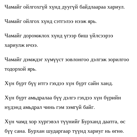
Чамайг ойлгохгүй хүнд дуугүй байдлаараа хариул.
Чамайг ойлгох хүнд сэтгэлээ нээж ярь.
Чамайг доромжлох хүнд үгээр биш үйлсээрээ
хариулж ичээ.
Чамайг дэмждэг хүмүүст зовлонгоо дэлгэж зорилгоо
тодорхой ярь.
Хүн бүрт бүү итгэ гэхдээ хүн бүрт сайн ханд.
Хүн бүрт амьдралаа бүү дэлгэ гэхдээ хүн бүрийн
нүдэнд амьдрал чинь гэм зэмгүй байг.
Хүн чамд хор хүргэвэл түүнийг Бурханд даатга, өс
бүү сана. Бурхан шударгаар түүнд хариуг нь өгнө.