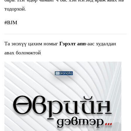
тодорхой.
#BJM
Гэрэлт апп
Та энэхүү цахим номыг
-аас худалдан
авах боломжтой