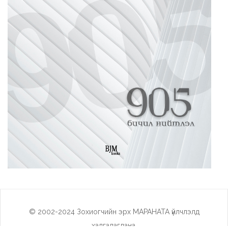
© 2002-2024 Зохиогчийн эрх МАРАНАТА үйлчлэлд
хадгалагдана.