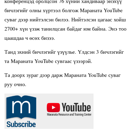
конференцэд оролцсон 76 хүний хандиваар энэхүү
бичлэгийг олны хүртээл болгож Мараната YouTube
суваг дээр нийтэлсэн билээ. Нийтэлсэн цагаас хойш
2700+ хүн үзэж танилцсан байдаг юм байна. Энэ тоо
цаашдаа ч өсөх бизээ.
Танд эхний бичлэгийг үзүүлье. Үлдсэн 3 бичлэгийг
та Мараната YouTube сувгаас үзээрэй.
Та доорх зураг дээр дарж Мараната YouTube суваг
руу очно.