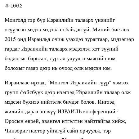
1662
Монголд тэр бүр Израилийн талаарх үнэнийг
өгүүлсэн мэдээ мэдээлэл байдаггүй. Миний бие анх
2015 онд Израильд очиж үзэхдээ зурагтаар, мэдээгээр
гардаг Израилийн талаарх мэдээлэл хэт зүүний
бодлогыг барьсан, суртал ухуулга маягийн юм
болохыг газар дээр нь очоод олж мэдсэн юм.
Израилаас ирээд, "Монгол-Израилийн гүүр" хэмээх
групп фэйсбүүк дээр нээгээд Израилийн талаар олж
мэдсэн бүхнээ нийтэлж бичдэг болов. Ингээд
жилийн дараа энэхүү ИЗРАИЛЬ конференцийг
Оросын еврей, эвангел итгэлтэн найзтайгаа хийж,
Чинзориг пастор уйгагүй сайн орчуулж, тэр