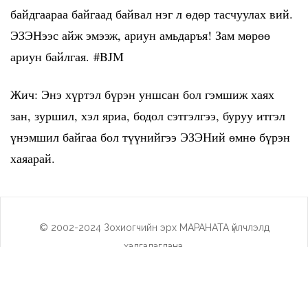
байдгаараа байгаад байвал нэг л өдөр тасчуулах вий.
ЭЗЭНээс айж эмээж, ариун амьдаръя! Зам мөрөө
ариун байлгая.
#BJM
Жич: Энэ хүртэл бүрэн уншсан бол гэмшиж хаях
зан, зуршил, хэл яриа, бодол сэтгэлгээ, буруу итгэл
үнэмшил байгаа бол түүнийгээ ЭЗЭНий өмнө бүрэн
хаяарай.
© 2002-2024 Зохиогчийн эрх МАРАНАТА үйлчлэлд
хадгалагдана.
Social Холбоос