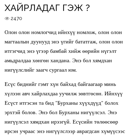
ХАЙРЛАДАГ ГЭЖ ҮҮ?
2470
Олон олон номлогчид ийнхүү номлож, олон олон
магтаалын дуунууд энэ үгийг бататгаж, олон олон
итгэгчид энэ үгээр бамбай хийж өөрийн нүгэлт
амьдралдаа хөнгөн хандана. Энэ бол хямдхан
нигүүлслийг заагч сургаал юм.
Есүс биднийг гэмт хүн байхад байгаагаар минь
хүлээн авч хайрлахдаа уучилж зөвтгөсөн. Ийнхүү
Есүст итгэсэн та бид "Бурханы хүүхдүүд" болох
эрхтэй болов. Энэ бол Бурханы нигүүлсэл. Энэ
нигүүлсэл хямдхан ирээгүй. Есүсийн төлөөсөөр
ирсэн учраас энэ нигүүлслээр аврагдсан хүмүүсээс