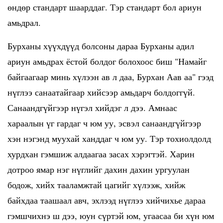
өндөр стандарт шаарддаг. Тэр стандарт бол ариун
амьдрал.
Бурханы хүүхдүүд болсоны дараа Бурханы адил
ариун амьдрах ёстой болдог болохоос биш "Намайг
байгаагаар минь хүлээн ав л даа, Бурхан Аав аа" гээд
нүглээ санаатайгаар хийсээр амьдарч болдоггүй.
Санаандгүйгээр нүгэл хийдэг л дээ. Амнаас
хараалын үг гардаг ч юм уу, эсвэл санаандгүйгээр
хэн нэгэнд муухай ханддаг ч юм уу. Тэр тохиолдолд
хурдхан гэмшиж алдаагаа засах хэрэгтэй. Харин
дотроо ямар нэг нүглийг дахин дахин ургуулан
бодож, хийх тааламжтай цагийг хүлээж, хийж
байхдаа таашаал авч, эхлээд нүглээ хийчихье дараа
гэмшчихнэ ш дээ, юун сүртэй юм, угаасаа би хүн юм