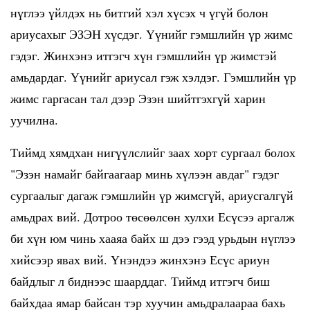
нүглээ үйлдэх нь битгий хэл хүсэх ч үгүй болон
ариусахыг ЭЗЭН хүсдэг. Үүнийг гэмшлийн үр жимс
гэдэг. Жинхэнэ итгэгч хүн гэмшлийн үр жимстэй
амьдардаг. Үүнийг ариусал гэж хэлдэг. Гэмшлийн үр
жимс гаргасан тал дээр Эзэн шийтгэхгүй харин
уучилна.
Тиймд хямдхан нигүүлслийг заах хорт сургаал болох
"Эзэн намайг байгаагаар минь хүлээн авдаг" гэдэг
сургаалыг дагаж гэмшлийн үр жимсгүй, ариусгалгүй
амьдрах вий. Дотроо төсөөлсөн хулхи Есүсээ аргалж
би хүн юм чинь хааяа байх ш дээ гээд урьдын нүглээ
хийсээр явах вий. Үнэндээ жинхэнэ Есүс ариун
байдлыг л биднээс шаарддаг. Тиймд итгэгч биш
байхдаа ямар байсан тэр хуучин амьдралаараа бахь