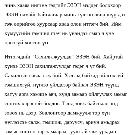
чинь хааяа ингэнэ гэдгийг ЭЗЭН мэддэг болохоор
ЭЗЭН намайг байгаагаар минь хүлээн авна шүү дээ
гэж өөрийгөө хуурсаар яваа олон итгэгч бий. Ийм
хүмүүсийн гэмшил гээч нь үнэндээ ямар ч үнэ
цэнэгүй хоосон үгс.
Итгэгчдийг "Сахилгажуулдаг" ЭЗЭН бий. Хайртай
хүнээ ЭЗЭН сахилгажуулдаг гэдэг ч үг бий.
Сахилгын саваа гэж бий. Хэлээд байхад ойлгохгүй,
гэмшихгүй, нүглээ үйлдсээр байвал ЭЗЭН түүнд
хатуу арга хэмжээ авч, хүнд замаар ойлгуулах замыг
сонгох хэрэгтэй болдог. Тэнд зовж байснаас энд
зовох нь дээр. Зовлонгоор дамжуулж тэр хүн
нүглээсээ салж, гэмшиж, даруусч, ариун амьдрах
замыг сонгон тэр замаараа тууштай явж урьдын