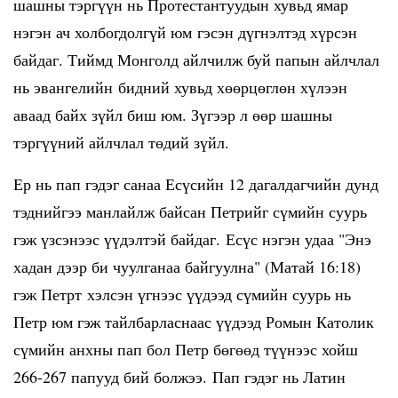
шашны тэргүүн нь Протестантуудын хувьд ямар
нэгэн ач холбогдолгүй юм гэсэн дүгнэлтэд хүрсэн
байдаг. Тиймд Монголд айлчилж буй папын айлчлал
нь эвангелийн бидний хувьд хөөрцөглөн хүлээн
аваад байх зүйл биш юм. Зүгээр л өөр шашны
тэргүүний айлчлал төдий зүйл.
Ер нь пап гэдэг санаа Есүсийн 12 дагалдагчийн дунд
тэднийгээ манлайлж байсан Петрийг сүмийн суурь
гэж үзсэнээс үүдэлтэй байдаг. Есүс нэгэн удаа "Энэ
хадан дээр би чуулганаа байгуулна" (Матай 16:18)
гэж Петрт хэлсэн үгнээс үүдээд сүмийн суурь нь
Петр юм гэж тайлбарласнаас үүдээд Ромын Католик
сүмийн анхны пап бол Петр бөгөөд түүнээс хойш
266-267 папууд бий болжээ. Пап гэдэг нь Латин