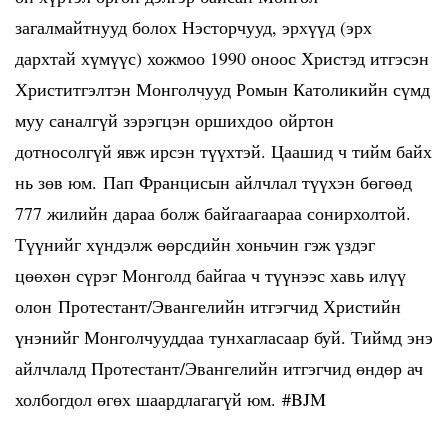
загалмайтнууд болох Нэсторчууд, эрхүүд (эрх
дархтай хүмүүс) хожмоо 1990 оноос Христэд итгэсэн
Христитгэлтэн Монголчууд Ромын Католикийн сүмд
муу саналгүй зэрэгцэн оршихдоо ойртон
дотносолгүй явж ирсэн түүхтэй. Цаашид ч тийм байх
нь зөв юм. Пап Францисын айлчлал түүхэн бөгөөд
777 жилийн дараа болж байгаагаараа сонирхолтой.
Түүнийг хүндэлж өөрсдийн хоньчин гэж үздэг
цөөхөн сүрэг Монголд байгаа ч түүнээс хавь илүү
олон Протестант/Эвангелийн итгэгчид Христийн
үнэнийг Монголчууддаа тунхагласаар буй. Тиймд энэ
айлчлалд Протестант/Эвангелийн итгэгчид өндөр ач
холбогдол өгөх шаардлагагүй юм. #BJM