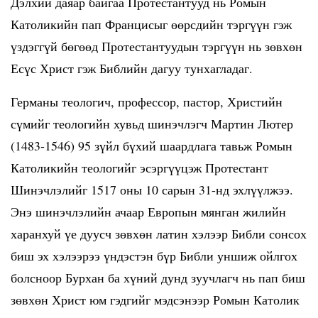
Дэлхий даяар байгаа Протестантууд нь Ромын
Католикийн пап Францисыг өөрсдийн тэргүүн гэж
үздэггүй бөгөөд Протестантуудын тэргүүн нь зөвхөн
Есүс Христ гэж Библийн дагуу тунхагладаг.
Германы теологич, профессор, пастор, Христийн
сүмийг теологийн хувьд шинэчлэгч Мартин Лютер
(1483-1546) 95 зүйл бүхий шаардлага тавьж Ромын
Католикийн теологийг эсэргүүцэж Протестант
Шинэчлэлийг 1517 оны 10 сарын 31-нд эхлүүлжээ.
Энэ шинэчлэлийн ачаар Европын мянган жилийн
харанхуй үе дуусч зөвхөн латин хэлээр Библи сонсох
биш эх хэлээрээ үндэстэн бүр Библи уншиж ойлгох
болсноор Бурхан ба хүний дунд зуучлагч нь пап биш
зөвхөн Христ юм гэдгийг мэдсэнээр Ромын Католик