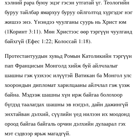
хэлний papa буюу эцэг гэсэн утгатай үг. Теологийн
буруу тайлбар ямархуу буруу ойлголтод хүргэдэг нэг
жишээ энэ. Үнэндээ чуулганы суурь нь Христ юм
(1Коринт 3:11). Мөн Христээс өөр тэргүүн чуулганд
байхгүй (Ефес 1:22; Колоссай 1:18).
Протестантуудын хувьд Ромын Католикийн тэргүүн
пап Францисын Монголд хийж буй айлчлалыг
шашны гэж үзэхээс илүүтэй Ватикан ба Монгол улс
хоорондын дипломат харилцааны айлчлал гэж үзэж
байна. Мэдээж шашны хүн ирж байгаа болохоор
бүгдэд таалагдах шашны эв нэгдэл, дайн дажингүй
энхтайван дэлхий, сүүлийн үед нилээн их моодонд
ороод байгаа байгаль орчин дэлхийн дулаарал гэх
мэт сэдвээр ярьж магадгүй.