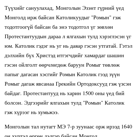
Түүхийг сануулахад, Монголын Эзэнт гүрний үед
Монголд ирж байсан Католикуудыг "Ромын" гэж
тодотгоогүй байсан ба энэ тодотгол үг зөвхөн
Протестантуудын дараа л ялгахын тулд хэрэглэсэн үг
юм. Католик гэдэг нь уг нь даяар гэсэн утгатай. Гэтэл
дэлхийн бүх Христэд итгэгчдийг хамардаг шашин
гэсэн ойлголт өөрчлөгдөж баруун Ромыг төвлөж
папыг дагасан хэсгийг Ромын Католик гээд зүүн
Ромыг дагаж явсанаа Грекийн Ортодоксууд гэж үзсэн
байдаг. Протестантууд нь харин 1500 оны үед бий
болсон. Эдгээрийг ялгахын тулд "Ромын" Католик
гэж хүрээг нь хумьжээ.
Монголын тал нутагт МЭ 7-р зуунаас орж ирээд 1640
он хүртэл өргөн дэлгэр байсан Монгол