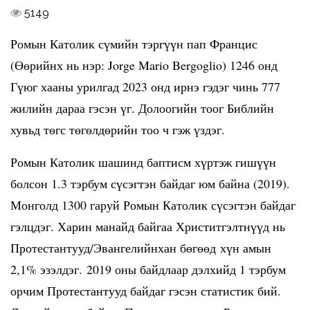
5149
Ромын Католик сүмийн тэргүүн пап Францис
(Өөрийнх нь нэр: Jorge Mario Bergoglio) 1246 онд
Гүюг хааны урилгад 2023 онд ирнэ гэдэг чинь 777
жилийн дараа гэсэн үг. Долоогийн тоог Библийн
хувьд төгс төгөлдөрийн тоо ч гэж үздэг.
Ромын Католик шашинд баптисм хүртэж гишүүн
болсон 1.3 тэрбум сүсэгтэн байдаг юм байна (2019).
Монголд 1300 гаруй Ромын Католик сүсэгтэн байдаг
гэлцдэг. Харин манайд байгаа Христитгэлтнүүд нь
Протестантууд/Эвангелийнхан бөгөөд хүн амын
2,1% эзэлдэг. 2019 оны байдлаар дэлхийд 1 тэрбум
орчим Протестантууд байдаг гэсэн статистик бий.