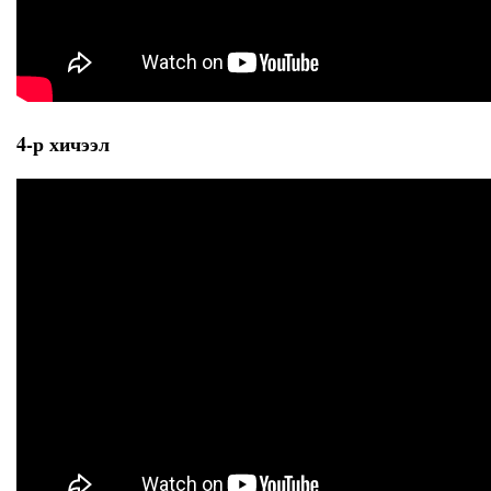
4-р хичээл