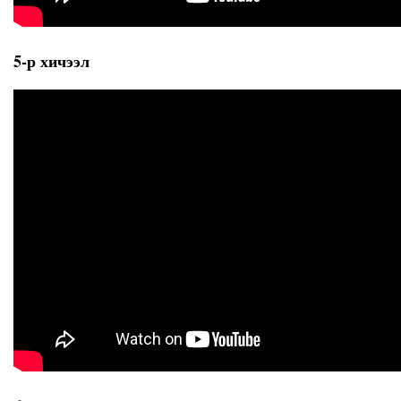
5-р хичээл