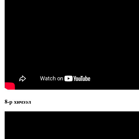
8-р хичээл