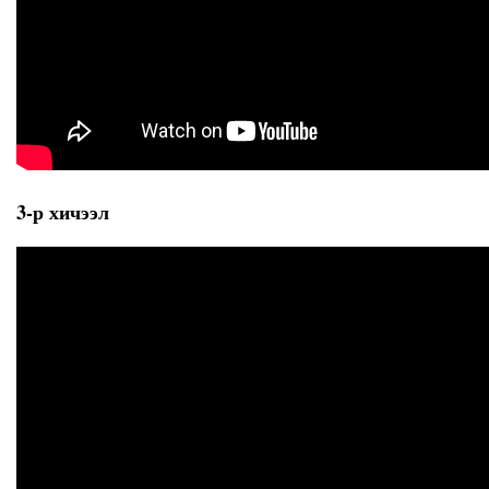
3-р хичээл