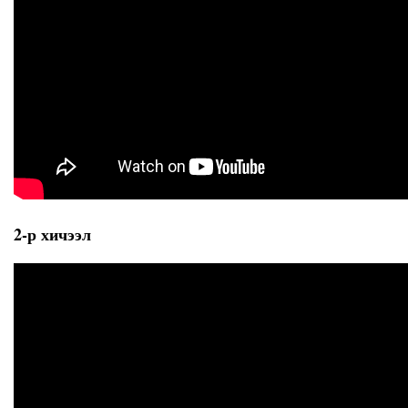
2-р хичээл