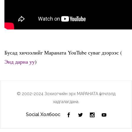
Бусад хичээлийг Мараната YouTube суваг дээрээс (
Энд дарна уу
)
© 2002-2024 Зохиогчийн эрх МАРАНАТА үйлчлэлд
хадгалагдана.
Social Холбоос