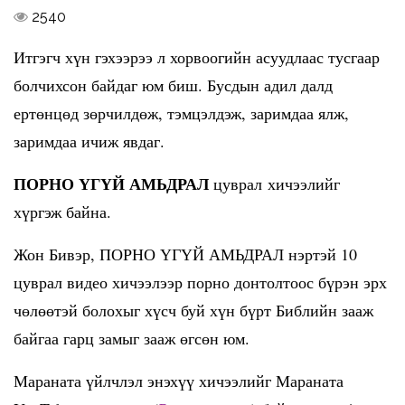
2540
Итгэгч хүн гэхээрээ л хорвоогийн асуудлаас тусгаар
болчихсон байдаг юм биш. Бусдын адил далд
ертөнцөд зөрчилдөж, тэмцэлдэж, заримдаа ялж,
заримдаа ичиж явдаг.
ПОРНО ҮГҮЙ АМЬДРАЛ
цуврал хичээлийг
хүргэж байна.
Жон Бивэр, ПОРНО ҮГҮЙ АМЬДРАЛ нэртэй 10
цуврал видео хичээлээр порно донтолтоос бүрэн эрх
чөлөөтэй болохыг хүсч буй хүн бүрт Библийн зааж
байгаа гарц замыг зааж өгсөн юм.
Мараната үйлчлэл энэхүү хичээлийг Мараната