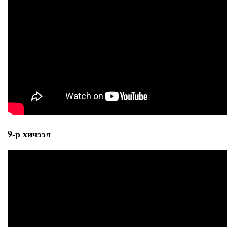
9-р хичээл