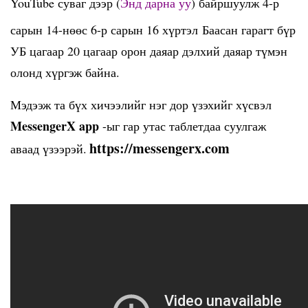
YouTube суваг дээр (
Энд дарна уу
) байршуулж 4-р
сарын 14-нөөс 6-р сарын 16 хүртэл Баасан гарагт бүр
УБ цагаар 20 цагаар орон даяар дэлхий даяар түмэн
олонд хүргэж байна.
Мэдээж та бүх хичээлийг нэг дор үзэхийг хүсвэл
MessengerX app
-ыг гар утас таблетдаа суулгаж
https://messengerx.com
аваад үзээрэй.