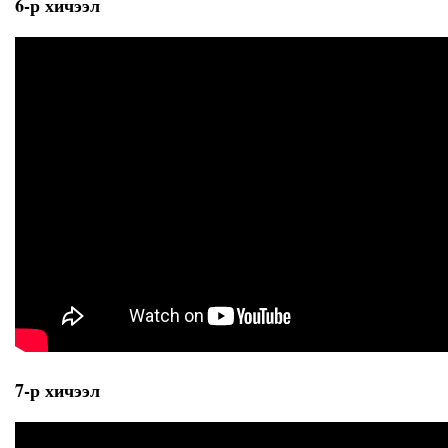
6-р хичээл
7-р хичээл