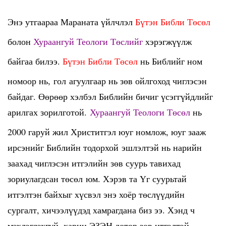
Энэ утгаараа Мараната үйлчлэл
Бүтэн Библи Төсөл
болон
Хураангуй Теологи Төслийг
хэрэгжүүлж
байгаа билээ.
Бүтэн Библи Төсөл
нь Библийг ном
номоор нь, гол агуулгаар нь зөв ойлгоход чиглэсэн
байдаг. Өөрөөр хэлбэл Библийн бичиг үсэггүйдлийг
арилгах зорилготой.
Хураангуй Теологи Төсөл
нь
2000 гаруй жил Христитгэл юуг номлож, юуг зааж
ирсэнийг Библийн тодорхой эшлэлтэй нь нарийн
заахад чиглэсэн итгэлийн зөв суурь тавихад
зориулагдсан төсөл юм. Хэрэв та Үг суурьтай
итгэлтэн байхыг хүсвэл энэ хоёр төслүүдийн
сургалт, хичээлүүдэд хамрагдана биз ээ. Хэнд ч
мэхлэгдэхгүй, харин ЭЗЭН дотор зөв итгэлтэй,