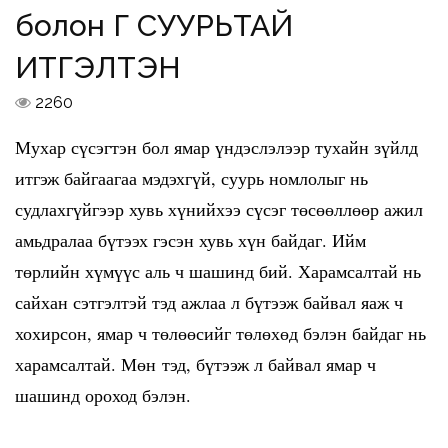
болон ҮГ СУУРЬТАЙ
ИТГЭЛТЭН
2260
Мухар сүсэгтэн бол ямар үндэслэлээр тухайн зүйлд
итгэж байгаагаа мэдэхгүй, суурь номлолыг нь
судлахгүйгээр хувь хүнийхээ сүсэг төсөөллөөр ажил
амьдралаа бүтээх гэсэн хувь хүн байдаг. Ийм
төрлийн хүмүүс аль ч шашинд бий. Харамсалтай нь
сайхан сэтгэлтэй тэд ажлаа л бүтээж байвал яаж ч
хохирсон, ямар ч төлөөсийг төлөхөд бэлэн байдаг нь
харамсалтай. Мөн тэд, бүтээж л байвал ямар ч
шашинд ороход бэлэн.