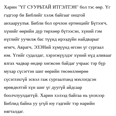
Харин "ҮГ СУУРЬТАЙ ИТГЭЛТЭН" бол тэс өөр. Үг
гэдгээр би Библийг хэлж байгааг онцгой
анхааруулъя. Библи бол орчлон ертөнцийг Бүтээгч,
хүнийг өөрийн дүр төрхөөр бүтээсэн, хүний гэм
нүглийг уучилж бас түүнд ирээдүйн найдварыг
өгөгч, Аврагч, ЭЗЭНий хүмүүнд өгсөн үг сургаал
юм. Үгийг судалдаг, хэрэгжүүлдэг хүний нүд аливааг
ялгах чадвар өндөр хөгжсөн байдаг учраас тэр бүр
мухар сүсэгтэн шиг өөрийн төсөөллөөрөө
сүсэглэхгүй эсвэл гаж сургаалтанд мэхлэгдсэн
өрөвдөлтэй хүн шиг үг дуугүй айдсаар
боолчлуулдаггүй. Харин хэлээд байгаа нь үнэхээр
Библид байна уу үгүй юу гэдгийг тэр нарийн
нягталдаг.