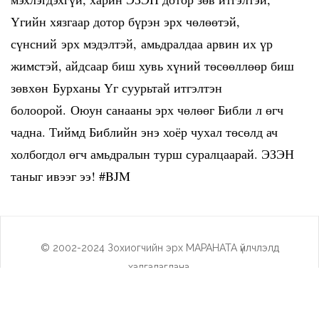
Үгийн хязгаар дотор бүрэн эрх чөлөөтэй,
сүнсний эрх мэдэлтэй, амьдралдаа арвин их үр
жимстэй, айдсаар биш хувь хүний төсөөллөөр биш
зөвхөн Бурханы Үг суурьтай итгэлтэн
болоорой. Оюун санааны эрх чөлөөг Библи л өгч
чадна. Тиймд Библийн энэ хоёр чухал төсөлд ач
холбогдол өгч амьдралын турш суралцаарай. ЭЗЭН
таныг ивээг ээ! #BJM
© 2002-2024 Зохиогчийн эрх МАРАНАТА үйлчлэлд
хадгалагдана.
Social Холбоос