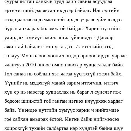
суурьшилтай байхын тулд байр савны асуудлаа
эртнээс шийдэж явсан нь дээр байдаг. Илгээлтийн
эзэд цаанаасаа дэмжлэгтэй ирдэг учраас үйлчлэлдээ
бүрэн анхаарах боломжтой байдаг. Харин нутгийн
удирдагч хүмүүс ажиллангаа үйлчилдэг. Давхар
ажилтай байдаг гэсэн үг л дээ. Илгээлтийн эзэд
голдуу Монголоос хөгжил өндөр орноос ирдэг учраас
ялангуяа 2010 оноос өмнө навсгар хувцасладаг байв.
Гол санаа нь соёлын хэт ялгаа үүсгэхгүй гэсэн байх.
Үүнийг нь мэдэхгүй манай зарим итгэгчид, итгэгч
хүн ер нь навсгар хувцаслах нь бараг л сүнслэг гэж
бодсон шинжтэй гоё ганган нэгнээ илүүрхэж хардаг
байв. Үнэндээ нутгийн хүмүүс харин ч нийгэмдээ
гоё сайхан амьдрах ёстой. Ингэж байж нийгмээсээ
хоцрохгүй тухайн салбартаа нэр хүндтэй байна шүү