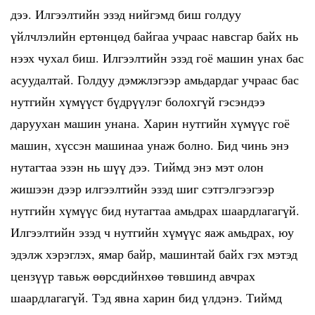
дээ. Илгээлтийн эзэд нийгэмд биш голдуу
үйлчлэлийн ертөнцөд байгаа учраас навсгар байх нь
нээх чухал биш. Илгээлтийн эзэд гоё машин унах бас
асуудалтай. Голдуу дэмжлэгээр амьдардаг учраас бас
нутгийн хүмүүст бүдрүүлэг болохгүй гэсэндээ
даруухан машин унана. Харин нутгийн хүмүүс гоё
машин, хүссэн машинаа унаж болно. Бид чинь энэ
нутагтаа эзэн нь шүү дээ. Тиймд энэ мэт олон
жишээн дээр илгээлтийн эзэд шиг сэтгэлгээгээр
нутгийн хүмүүс бид нутагтаа амьдрах шаардлагагүй.
Илгээлтийн эзэд ч нутгийн хүмүүс яаж амьдрах, юу
эдэлж хэрэглэх, ямар байр, машинтай байх гэх мэтэд
цензүүр тавьж өөрсдийнхөө төвшинд авчрах
шаардлагагүй. Тэд явна харин бид үлдэнэ. Тиймд