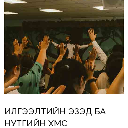
ИЛГЭЭЛТИЙН ЭЗЭД БА
НУТГИЙН ХҮМҮҮС