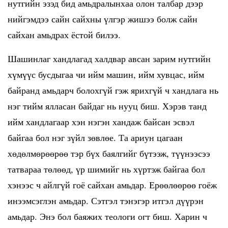
нутгийн эзэд бид амьдралынхаа олон талбар дээр
нийгэмдээ сайн сайхны үлгэр жишээ болж сайн
сайхан амьдрах ёстой билээ.
Шашинлаг хандлагад халдвар авсан зарим нутгийн
хүмүүс бусдыгаа чи ийм машин, ийм хувцас, ийм
байранд амьдарч болохгүй гэж ярихгүй ч хандлага нь
нэг тийм ялласан байдаг нь нууц биш. Хэрэв танд
ийм хандлагаар хэн нэгэн хандаж байсан эсвэл
байгаа бол нэг зүйл зөвлөе. Та ариун цагаан
хөдөлмөрөөрөө тэр бүх баялгийг бүтээж, түүнээсээ
татвараа төлөөд, үр шимийг нь хүртэж байгаа бол
хэнээс ч айлгүй гоё сайхан амьдар. Ерөөлөөрөө гоёж
инээмсэглэн амьдар. Сэтгэл тэнэгэр итгэл дүүрэн
амьдар. Энэ бол баяжих теологи огт биш. Харин ч