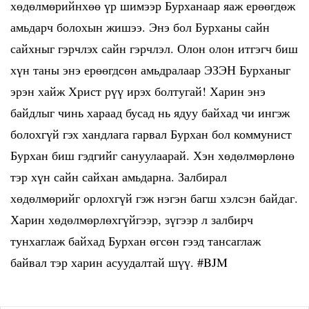
хөдөлмөрийнхөө үр шимээр Бурханаар яаж ерөөгдөж
амьдарч болохын жишээ. Энэ бол Бурханы сайн
сайхныг гэрчлэх сайн гэрчлэл. Олон олон итгэгч биш
хүн таны энэ ерөөгдсөн амьдралаар ЭЗЭН Бурханыг
эрэн хайж Христ рүү ирэх болтугай! Харин энэ
байдлыг чинь хараад бусад нь ядуу байхад чи ингэж
болохгүй гэх хандлага гарвал Бурхан бол коммунист
Бурхан биш гэдгийг сануулаарай. Хэн хөдөлмөрлөнө
тэр хүн сайн сайхан амьдарна. Залбирал
хөдөлмөрийг орлохгүй гэж нэгэн багш хэлсэн байдаг.
Харин хөдөлмөрлөхгүйгээр, зүгээр л залбирч
тунхаглаж байхад Бурхан өгсөн гээд тансаглаж
байвал тэр харин асуудалтай шүү.
#BJM