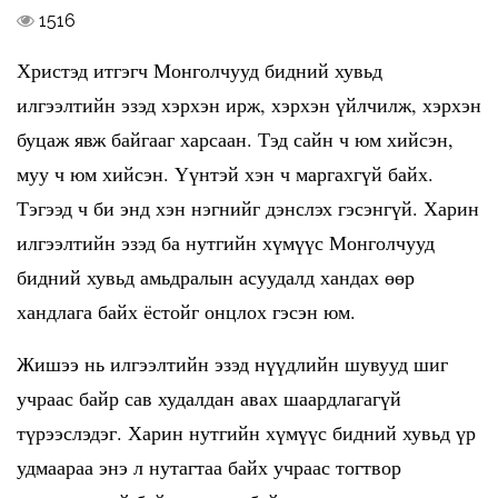
1516
Христэд итгэгч Монголчууд бидний хувьд
илгээлтийн эзэд хэрхэн ирж, хэрхэн үйлчилж, хэрхэн
буцаж явж байгааг харсаан. Тэд сайн ч юм хийсэн,
муу ч юм хийсэн. Үүнтэй хэн ч маргахгүй байх.
Тэгээд ч би энд хэн нэгнийг дэнслэх гэсэнгүй. Харин
илгээлтийн эзэд ба нутгийн хүмүүс Монголчууд
бидний хувьд амьдралын асуудалд хандах өөр
хандлага байх ёстойг онцлох гэсэн юм.
Жишээ нь илгээлтийн эзэд нүүдлийн шувууд шиг
учраас байр сав худалдан авах шаардлагагүй
түрээслэдэг. Харин нутгийн хүмүүс бидний хувьд үр
удмаараа энэ л нутагтаа байх учраас тогтвор