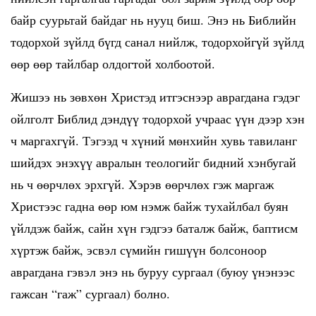
байр суурьтай байдаг нь нууц биш. Энэ нь Библийн
тодорхой зүйлд бүгд санал нийлж, тодорхойгүй зүйлд
өөр өөр тайлбар олдогтой холбоотой.
Жишээ нь зөвхөн Христэд итгэснээр аврагдана гэдэг
ойлголт Библид дэндүү тодорхой учраас үүн дээр хэн
ч маргахгүй. Тэгээд ч хүний мөнхийн хувь тавиланг
шийдэх энэхүү авралын теологийг бидний хэнбугай
нь ч өөрчлөх эрхгүй. Хэрэв өөрчлөх гэж маргаж
Христээс гадна өөр юм нэмж байж тухайлбал буян
үйлдэж байж, сайн хүн гэдгээ баталж байж, баптисм
хүртэж байж, эсвэл сүмийн гишүүн болсоноор
аврагдана гэвэл энэ нь буруу сургаал (буюу үнэнээс
гажсан “гаж” сургаал) болно.