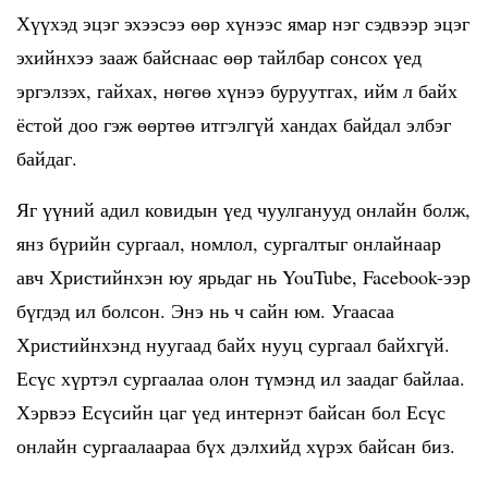
Хүүхэд эцэг эхээсээ өөр хүнээс ямар нэг сэдвээр эцэг
эхийнхээ зааж байснаас өөр тайлбар сонсох үед
эргэлзэх, гайхах, нөгөө хүнээ буруутгах, ийм л байх
ёстой доо гэж өөртөө итгэлгүй хандах байдал элбэг
байдаг.
Яг үүний адил ковидын үед чуулганууд онлайн болж,
янз бүрийн сургаал, номлол, сургалтыг онлайнаар
авч Христийнхэн юу ярьдаг нь YouTube, Facebook-ээр
бүгдэд ил болсон. Энэ нь ч сайн юм. Угаасаа
Христийнхэнд нуугаад байх нууц сургаал байхгүй.
Есүс хүртэл сургаалаа олон түмэнд ил заадаг байлаа.
Хэрвээ Есүсийн цаг үед интернэт байсан бол Есүс
онлайн сургаалаараа бүх дэлхийд хүрэх байсан биз.