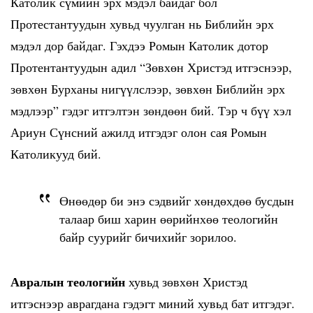
Католик сүмийн эрх мэдэл байдаг бол
Протестантуудын хувьд чуулган нь Библийн эрх
мэдэл дор байдаг. Гэхдээ Ромын Католик дотор
Протентантуудын адил “Зөвхөн Христэд итгэснээр,
зөвхөн Бурханы нигүүлслээр, зөвхөн Библийн эрх
мэдлээр” гэдэг итгэлтэн зөндөөн бий. Тэр ч бүү хэл
Ариун Сүнсний ажилд итгэдэг олон сая Ромын
Католикууд бий.
Өнөөдөр би энэ сэдвийг хөндөхдөө бусдын
талаар биш харин өөрийнхөө теологийн
байр суурийг бичихийг зорилоо.
Авралын теологийн
хувьд зөвхөн Христэд
итгэснээр аврагдана гэдэгт миний хувьд бат итгэдэг.