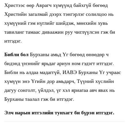
Христээс өөр Аврагч хүмүүнд байхгүй бөгөөд
Христийн загалмай дээрх тэнгэрлэг солилцоо нь
хүмүүний гэм нүглийг шийдэж, мөнхийн хувь
тавиланг тамаас диваажин руу чиглүүлсэн гэж би
итгэдэг.
Библи бол
Бурханы амьд Үг бөгөөд өнөөдөр ч
бидэнд үнэнийг ярьдаг ариун ном гэдэгт итгэдэг.
Библи нь алдаа мадаггүй, ИАВЭ Бурханы Үг учраас
хүмүүн энэ Үгийн дор амьдарч, Түүний хүслийн
дагуу сонголт, үйлдэл, үг хэл яриагаа авч явах нь
Бурханы таалал гэж би итгэдэг.
Элч нарын итгэлийн тунхагт би бүрэн итгэдэг.