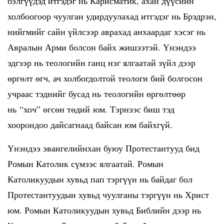
бэлгүүдэд итгэдэг нь Карисматик, ахан дүүсийн
холбоогоор чуулган удирдуулахад итгэдэг нь Брэдрэн,
нийгмийг сайн үйлсээр аврахад анхаардаг хэсэг нь
Авралын Арми болсон байх жишээтэй. Үнэндээ
эдгээр нь теологийн ганц нэг ялгаатай зүйл дээр
өргөлт өгч, ач холбогдолтой теологи бий болгосон
учраас тэднийг бусад нь теологийн өргөлтөөр
нь “хоч” өгсөн төдий юм. Тэрнээс биш тэд
хоорондоо дайсагнаад байсан юм байхгүй.
Үнэндээ эвангелийнхан буюу Протестантууд бид
Ромын Католик сүмээс ялгаатай. Ромын
Католикуудын хувьд пап тэргүүн нь байдаг бол
Протестантуудын хувьд чуулганы тэргүүн нь Христ
юм. Ромын Католикуудын хувьд Библийн дээр нь