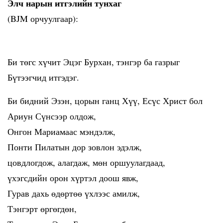
Элч нарын итгэлийн тунхаг
(BJM орчуулгаар):
Би төгс хүчит Эцэг Бурхан, тэнгэр ба газрыг
Бүтээгчид итгэдэг.
Би бидний Эзэн, цорын ганц Хүү, Есүс Христ бол
Ариун Сүнсээр олдож,
Онгон Мариамаас мэндэлж,
Понти Пилатын дор зовлон эдэлж,
цовдлогдож, алагдаж, мөн оршуулагдаад,
үхэгсдийн орон хүртэл доош явж,
Гурав дахь өдөртөө үхлээс амилж,
Тэнгэрт өргөгдөн,