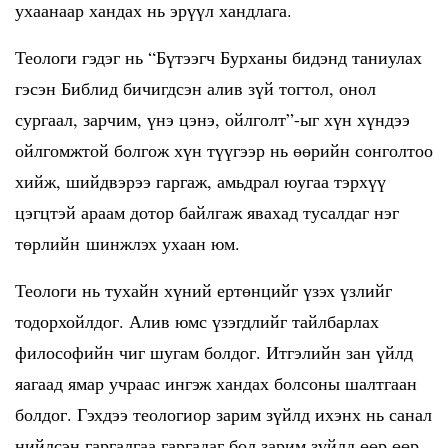
ухаанаар хандах нь эрүүл хандлага.
Теологи гэдэг нь “Бүтээгч Бурханы бидэнд таниулах
гэсэн Библид бичигдсэн алив зүй тогтол, онол
сургаал, зарчим, үнэ цэнэ, ойлголт”-ыг хүн хүндээ
ойлгомжтой болгож хүн түүгээр нь өөрийн сонголтоо
хийж, шийдвэрээ гаргаж, амьдрал юугаа тэрхүү
цэгцтэй араам дотор байлгаж явахад тусалдаг нэг
төрлийн шинжлэх ухаан юм.
Теологи нь тухайн хүний ертөнцийг үзэх үзлийг
тодорхойлдог. Алив юмс үзэгдлийг тайлбарлах
философийн чиг шугам болдог. Итгэлийн зан үйлд
яагаад ямар учраас ингэж хандах болсоны шалтгаан
болдог. Гэхдээ теологиор зарим зүйлд ихэнх нь санал
нийлсэн гаргалгаа гаргадаг бол зарим зүйлд өөр өөр