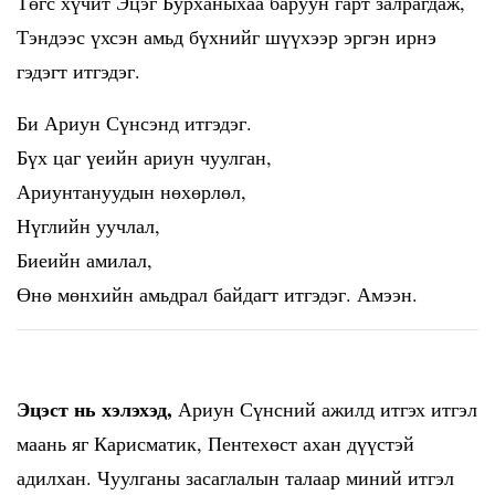
Төгс хүчит Эцэг Бурханыхаа баруун гарт залрагдаж,
Тэндээс үхсэн амьд бүхнийг шүүхээр эргэн ирнэ
гэдэгт итгэдэг.
Би Ариун Сүнсэнд итгэдэг.
Бүх цаг үеийн ариун чуулган,
Ариунтануудын нөхөрлөл,
Нүглийн уучлал,
Биеийн амилал,
Өнө мөнхийн амьдрал байдагт итгэдэг. Амээн.
Эцэст нь хэлэхэд,
Ариун Сүнсний ажилд итгэх итгэл
маань яг Карисматик, Пентехөст ахан дүүстэй
адилхан. Чуулганы засаглалын талаар миний итгэл