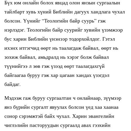
Бүх юм онлайн болох явцад олон янзын сургаалын
тайлбарт хувь хүний Библийн дагуух хандлага чухал
болсон. Үүнийг “Теологийн байр суурь” гэж
нэрлэдэг. Теологийн байр суурийг хувийн үзэмжээр
бус харин Библийн үнэнээр тодорхойлдог. Гэтэл
ихэнх итгэгчид өөрт нь таалагдаж байвал, өөрт нь
зохиж байвал, амьдралд нь хэрэг болж байвал
түүнийгээ л зөв гэж үзээд өөрт таалагдахгүй
байгаагаа буруу гэж хар цагаан хандах үзэгдэл
байдаг.
Мэдээж гаж буруу сургаалтан ч онлайнаар, зүүмээр
янз бүрийн сургалт явуулах болсон үед хаа хаанаа
сонор сэрэмжтэй байх чухал. Харин эвангелийн
чиглэлийн пасторуудын сургаалд авах гээхийн