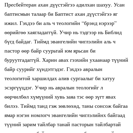
Пресбейтеран ахан дүүстэйгээ адилхан шахуу. Усан
баптисмын талаар би Баптист ахан дүүстэйгээ яг
ижил. Гэхдээ би аль ч теологийн “брэнд нэрээр”
өөрийгөө хаягладаггүй. Учир нь тэдгээр нь Библид
бүгд байдаг. Тиймд эвангелийн чиглэлийн аль ч
пастор өөр байр суурьтай юм ярьсан би
буруутгадаггүй. Харин авах гээхийн ухаанаар түүний
байр суурийг хүндэтгэдэг. Гэхдээ авралын
теологитой харшилдах алив сургаалыг би хатуу
эсэргүүцдэг. Учир нь авралын теологийг л
өөрчилбөл хүмүүний хувь заяа тэс өөр зүгт явах
билээ. Тиймд танд гэж зөвлөхөд, таны сонсож байгаа
ямар нэгэн номлогч эвангелийн чиглэлийнх байгаад
түүний зарим тайлбар танай пасторын тайлбартай