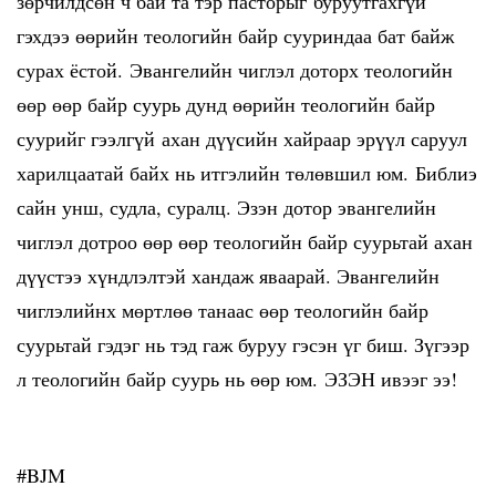
зөрчилдсөн ч бай та тэр пасторыг буруутгахгүй
гэхдээ өөрийн теологийн байр сууриндаа бат байж
сурах ёстой. Эвангелийн чиглэл доторх теологийн
өөр өөр байр суурь дунд өөрийн теологийн байр
суурийг гээлгүй ахан дүүсийн хайраар эрүүл саруул
харилцаатай байх нь итгэлийн төлөвшил юм.
Библиэ
сайн унш, судла, суралц. Эзэн дотор эвангелийн
чиглэл дотроо өөр өөр теологийн байр суурьтай ахан
дүүстээ хүндлэлтэй хандаж яваарай. Эвангелийн
чиглэлийнх мөртлөө танаас өөр теологийн байр
суурьтай гэдэг нь тэд гаж буруу гэсэн үг биш. Зүгээр
л теологийн байр суурь нь өөр юм. ЭЗЭН ивээг ээ!
#BJM