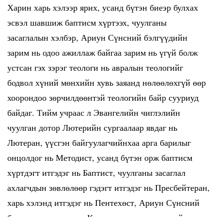
Харин харь хэлээр ярих, усанд бүтэн биеэр булхах
эсвэл шавшиж баптисм хүртээх, чуулганы
засаглалын хэлбэр, Ариун Сүнсний бэлгүүдийн
зарим нь одоо ажиллаж байгаа зарим нь үгүй болж
устсан гэх зэрэг теологи нь авралын теологийг
бодвол хүний мөнхийн хувь заяанд нөлөөлөхгүй өөр
хоорондоо зөрчилдөөнтэй теологийн байр сууриуд
байдаг. Тийм учраас л Эвангелийн чиглэлийн
чуулган дотор Лютерийн сургаалаар явдаг нь
Лютеран, үүсгэн байгуулагчийнхаа арга барилыг
онцолдог нь Методист, усанд бүтэн орж баптисм
хүртдэгт итгэдэг нь Баптист, чуулганы засаглал
ахлагчдын зөвлөлөөр гэдэгт итгэдэг нь Пресбейтеран,
харь хэлэнд итгэдэг нь Пентехөст, Ариун Сүнсний