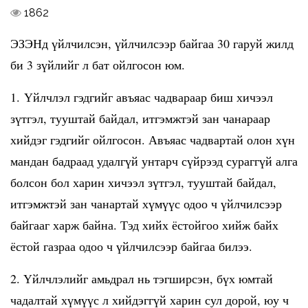
1862
ЭЗЭНд үйлчилсэн, үйлчилсээр байгаа 30 гаруй жилд
би 3 зүйлийг л бат ойлгосон юм.
1. Үйлчлэл гэдгийг авъяас чадвараар биш хичээл
зүтгэл, тууштай байдал, итгэмжтэй зан чанараар
хийдэг гэдгийг ойлгосон. Авъяас чадвартай олон хүн
мандан бадраад удалгүй унтарч сүйрээд сураггүй алга
болсон бол харин хичээл зүтгэл, тууштай байдал,
итгэмжтэй зан чанартай хүмүүс одоо ч үйлчилсээр
байгааг харж байна. Тэд хийх ёстойгоо хийж байх
ёстой газраа одоо ч үйлчилсээр байгаа билээ.
2. Үйлчлэлийг амьдрал нь тэгширсэн, бүх юмтай
чадалтай хүмүүс л хийдэггүй харин сул дорой, юу ч