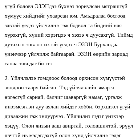
үгүй боловч ЭЗЭНдээ бүхнээ зориулсан мятрашгүй
хүмүүс хийдгийг ухаарсан юм. Амьдралаа босгоод
завтай үедээ үйлчилнэ гэж бодвол та бидний нас
хүрэхгүй, хүний хэрэгцээ ч хэзээ ч дуусахгүй. Тиймд
дутахын зовлон ихтэй үедээ ч ЭЗЭН Бурхандаа
үнэнчээр үйлчилж байгаарай. ЭЗЭН өөрийн зарцад
санаа тавьдаг билээ.
3. Үйлчлэлээ гомдлоос болоод орхисон хүмүүстэй
зөндөөн таарч байсан. Тэд үйлчлэлийг ямар ч
өргөсгүй сарнай, балчиг шаваргүй намаг, үргэлж
инээмсэглэн дуу аялан хийдэг хобби, бэрхшээл үгүй
диваажин гэж эндүүрчээ. Үйлчилнэ гэдэг үнэхээр
хэцүү. Олон янзын ааш авиртай, төлөвшилтэй, эрүүл
өвчтэй нь мэдэгдэхгүй олон хүнд үйлчилнэ гэдэг