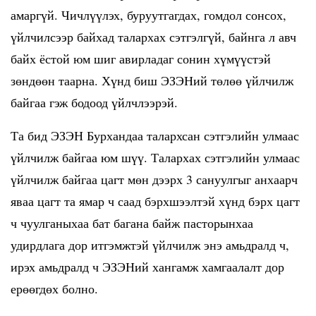
амаргүй. Чичлүүлэх, буруутгагдах, гомдол сонсох,
үйлчилсээр байхад талархах сэтгэлгүй, байнга л авч
байх ёстой юм шиг авирладаг сонин хүмүүстэй
зөндөөн таарна. Хүнд биш ЭЗЭНий төлөө үйлчилж
байгаа гэж бодоод үйлчлээрэй.
Та бид ЭЗЭН Бурхандаа талархсан сэтгэлийн улмаас
үйлчилж байгаа юм шүү. Талархах сэтгэлийн улмаас
үйлчилж байгаа цагт мөн дээрх 3 сануулгыг анхаарч
яваа цагт та ямар ч саад бэрхшээлтэй хүнд бэрх цагт
ч чуулганыхаа бат багана байж пасторынхаа
удирдлага дор итгэмжтэй үйлчилж энэ амьдралд ч,
ирэх амьдралд ч ЭЗЭНий хангамж хамгаалалт дор
ерөөгдөх болно.