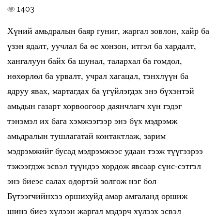
1403
Хүний амьдралын баяр гуниг, жаргал зовлон, хайр ба
үзэн ядалт, уучлал ба өс хонзон, итгэл ба хардалт,
хангалуун байх ба шунал, талархал ба гомдол,
нөхөрлөл ба урвалт, учрал хагацал, тэнхлүүн ба
ядруу явах, мартагдах ба үгүйлэгдэх энэ бүхэнтэй
амьдын газарт хорвоогоор даянчлагч хүн гэдэг
тэнэмэл их бага хэмжээгээр энэ бүх мэдрэмж
амьдралын тушлагатай контактлаж, зарим
мэдрэмжийг бусад мэдрэмжээс удаан тээж түүгээрээ
тэжээгдэж эсвэл түүндээ хордож явсаар сүнс-сэтгэл
энэ биеэс салах өдөртэй золгож нэг бол
Бүтээгчийнхээ оршихуйд амар амгаланд оршиж
шинэ биеэ хүлээн жаргал мэдэрч хүлээх эсвэл