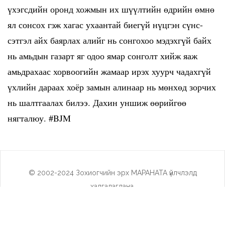
үхэгсдийн оронд хожмын их шүүлтийн өдрийн өмнө
ял сонсох гэж хагас ухаантай биегүй нүцгэн сүнс-
сэтгэл айх баярлах алийг нь сонгохоо мэдэхгүй байх
нь амьдын газарт яг одоо ямар сонголт хийж яаж
амьдрахаас хорвоогийн жамаар ирэх хуурч чадахгүй
үхлийн дараах хоёр замын алинаар нь мөнхөд зорчих
нь шалтгаалах билээ. Дахин уншиж өөрийгөө
нягталюу.
#BJM
© 2002-2024 Зохиогчийн эрх МАРАНАТА үйлчлэлд
хадгалагдана.
Social Холбоос