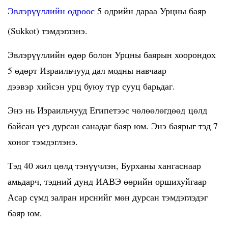
Эвлэрүүллийн өдрөөс
5 өдрийн дараа Урцны баяр
(Sukkot) тэмдэглэнэ.
Эвлэрүүллийн өдөр болон Урцны баярын хоорондох
5 өдөрт Израильчууд дал модны навчаар
дээвэр хийсэн урц буюу түр сууц барьдаг.
Энэ нь Израильчууд Египетээс чөлөөлөгдөөд цөлд
байсан үеэ дурсан санадаг баяр юм. Энэ баярыг тэд 7
хоног тэмдэглэнэ.
Тэд 40 жил цөлд тэнүүчлэн, Бурханы хангаснаар
амьдарч, тэдний дунд ИАВЭ өөрийн оршихуйгаар
Асар сүмд залран ирснийг мөн дурсан тэмдэглэдэг
баяр юм.