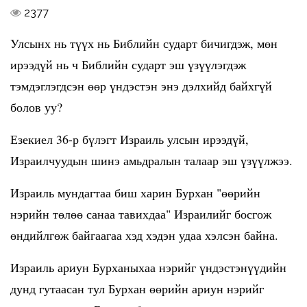
2377
Улсынх нь түүх нь Библийн сударт бичигдэж, мөн
ирээдүй нь ч Библийн сударт эш үзүүлэгдэж
тэмдэглэгдсэн өөр үндэстэн энэ дэлхийд байхгүй
болов уу?
Езекиел 36-р бүлэгт Израиль улсын ирээдүй,
Израилчуудын шинэ амьдралын талаар эш үзүүлжээ.
Израиль мундагтаа биш харин Бурхан "өөрийн
нэрийн төлөө санаа тавихдаа" Израилийг босгож
өндийлгөж байгаагаа хэд хэдэн удаа хэлсэн байна.
Израиль ариун Бурханыхаа нэрийг үндэстэнүүдийн
дунд гутаасан тул Бурхан өөрийн ариун нэрийг