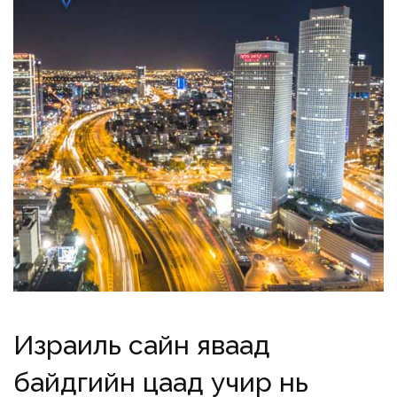
Израиль сайн яваад
байдгийн цаад учир нь