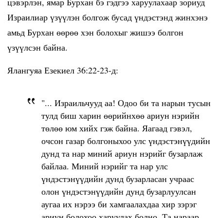
цэвэрлэн, ямар Бурхан бэ гэдгээ харуулахаар зориуд
Израилиар үзүүлэн болгож бусад үндэстэнд жинхэнэ
амьд Бурхан өөрөө хэн болохыг жишээ болгон
үзүүлсэн байна.
Ялангуяа Езекиел 36:22-23-д:
"... Израильчууд аа! Одоо би та нарын тусын
тулд биш харин өөрийнхөө ариун нэрийн
төлөө юм хийх гэж байна. Яагаад гэвэл,
очсон газар болгоныхоо улс үндэстэнүүдийн
дунд та нар миний ариун нэрийг бузарлаж
байлаа. Миний нэрийг та нар улс
үндэстэнүүдийн дунд бузарласан учраас
олон үндэстэнүүдийн дунд бузарлуулсан
аугаа их нэрээ би хамгаалахдаа хир зэрэг
ариун болохоо харуулах болно. Та нараар