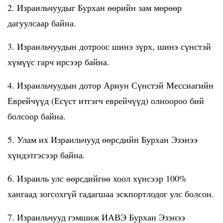
2. Израильчуудыг Бурхан өөрийн зам мөрөөр
дагуулсаар байна.
3. Израильчуудын дотроос шинэ зүрх, шинэ сүнстэй
хүмүүс гарч ирсээр байна.
4. Израильчуудын дотор Ариун Сүнстэй Мессиагийн
Еврейчүүд (Есүст итгэгч еврейчүүд) олноороо бий
болсоор байна.
5. Улам их Израильчууд өөрсдийн Бурхан Эзэнээ
хүндэтгэсээр байна.
6. Израиль улс өөрсдийгөө хоол хүнсээр 100%
хангаад зогсохгүй гадагшаа эскпортлодог улс болсон.
7. Израильчууд гэмшиж ИАВЭ Бурхан Эзэнээ