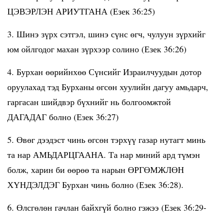
ЦЭВЭРЛЭН АРИУТГАНА (Езек 36:25)
3. Шинэ зүрх сэтгэл, шинэ сүнс өгч, чулуун зүрхийг
юм ойлгодог махан зүрхээр солино (Езек 36:26)
4. Бурхан өөрийнхөө Сүнсийг Израилчуудын дотор
оруулахад тэд Бурханы өгсөн хуулийн дагуу амьдарч,
гаргасан шийдвэр бүхнийг нь болгоомжтой
ДАГАДАГ болно (Езек 36:27)
5. Өвөг дээдэст чинь өгсөн тэрхүү газар нутагт минь
та нар АМЬДАРЦГААНА. Та нар миний ард түмэн
болж, харин би өөрөө та нарын ӨРГӨМЖЛӨН
ХҮНДЭЛДЭГ Бурхан чинь болно (Езек 36:28).
6. Өлсгөлөн гачлан байхгүй болно гэжээ (Езек 36:29-