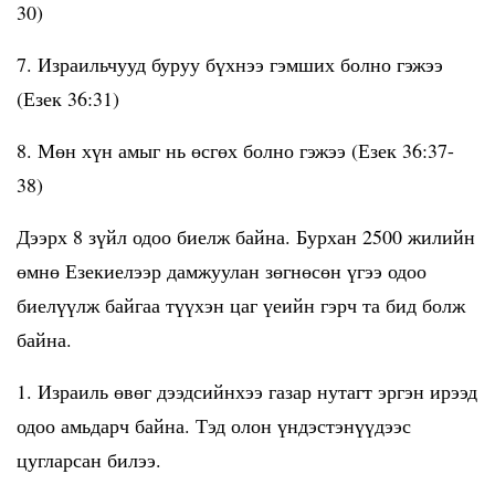
30)
7. Израильчууд буруу бүхнээ гэмших болно гэжээ
(Езек 36:31)
8. Мөн хүн амыг нь өсгөх болно гэжээ (Езек 36:37-
38)
Дээрх 8 зүйл одоо биелж байна. Бурхан 2500 жилийн
өмнө Езекиелээр дамжуулан зөгнөсөн үгээ одоо
биелүүлж байгаа түүхэн цаг үеийн гэрч та бид болж
байна.
1. Израиль өвөг дээдсийнхээ газар нутагт эргэн ирээд
одоо амьдарч байна. Тэд олон үндэстэнүүдээс
цугларсан билээ.