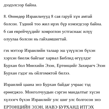
дээдэлсээр байна.
8. Өнөөдөр Израильчууд 8 сая гаруй хүн амтай
болсон. Тэдний тоо жил ирэх бүр нэмэгдсээр байна.
6 сая еврейчүүдийг хомроглон устгаснаас илүү
олуулаа болсон нь гайхамшигтай.
гэх мэтээр Израилийн талаар эш үзүүлсэн бүхэн
хэрхэн биелж байгааг харвал Библид өгүүлдэг
Бурхан бол Мөнхийн Эзэн, Ертөнцийг Захирагч Эзэн
Бурхан гэдэг нь ойлгомжтой билээ.
Израилий цаана энэ Бурхан байдаг учраас тэд
ерөөгджээ. Монголчуудын сэргэн мандалтыг хүсэн
хүлээгч бүхэн Израилийг улс шиг улс болгосон энэ
ЕРТӨНЦИЙН ЭЗЭН, ИАВЭ БУРХАНД ИТГЭХ