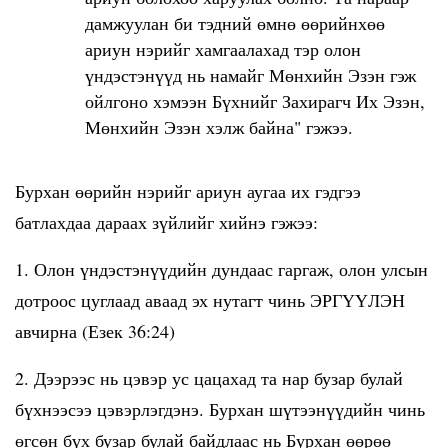
дамжуулан би тэдний өмнө өөрийнхөө
ариун нэрийг хамгаалахад тэр олон
үндэстэнүүд нь намайг Мөнхийн Эзэн гэж
ойлгоно хэмээн Бүхнийг Захирагч Их Эзэн,
Мөнхийн Эзэн хэлж байна" гэжээ.
Бурхан өөрийн нэрийг ариун аугаа их гэдгээ
батлахдаа дараах зүйлийг хийнэ гэжээ:
1. Олон үндэстэнүүдийн дундаас гаргаж, олон улсын
дотроос цуглаад аваад эх нутагт чинь ЭРГҮҮЛЭН
авчирна (Езек 36:24)
2. Дээрээс нь цэвэр ус цацахад та нар бузар булай
бүхнээсээ цэвэрлэгдэнэ. Бурхан шүтээнүүдийн чинь
өгсөн бүх бузар булай байдлаас нь Бурхан өөрөө