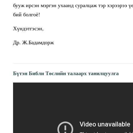
бууж ирсэн мэргэн ухаанд суралцаж тэр хэрээрээ ү
бий болгоё!
Хүндэтгэсэн,
Др. Ж.Бадамдорж
Бүтэн Библи Төслийн талаарх танилцуулга