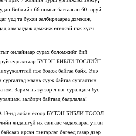
удан Библийн 66 номыг багтаасан 60 гаруй
цаг үед та бүхэн залбирлаараа дэмжиж,
дад хамрагдаж дэмжиж өгөөсэй гэж хүсч
лтыг онлайнаар сурах боломжийг бий
0 гаруй сургалтаар БҮТЭН БИБЛИ ТӨСЛИЙГ
анхүүжилттай гэж бодож байгаа байх. Энэ
н сургалтад маань сууж байгаа сургалтын
а юм. Зарим нь зүгээр л нэг суралцагч бус
ралцаж, залбирч байгаад баярлалаа!
.09.13-нд албан ёсоор БҮТЭН БИБЛИ ТӨСӨЛ
блийн яндашгүй их сангаас чадахаараа утган
байсаар ирсэн тэнгэрлэг бөгөөд газар дээр