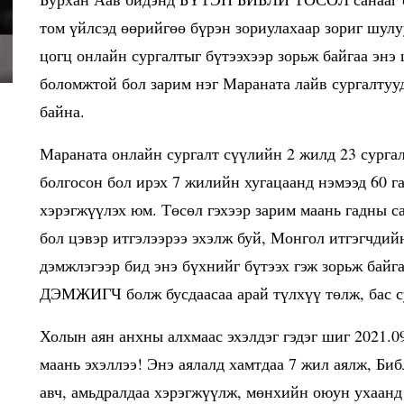
том үйлсэд өөрийгөө бүрэн зориулахаар зориг шулу
цогц онлайн сургалтыг бүтээхээр зорьж байгаа энэ 
боломжтой бол зарим нэг Мараната лайв сургалтуу
байна.
Мараната онлайн сургалт сүүлийн 2 жилд 23 сурга
болгосон бол ирэх 7 жилийн хугацаанд нэмээд 6
хэрэгжүүлэх юм. Төсөл гэхээр зарим маань гадны с
бол цэвэр итгэлээрээ эхэлж буй, Монгол итгэгчдий
дэмжлэгээр бид энэ бүхнийг бүтээх гэж зорьж байга
ДЭМЖИГЧ болж бусдаасаа арай түлхүү төлж, бас су
Холын аян анхны алхмаас эхэлдэг гэдэг шиг 2021
маань эхэллээ! Энэ аялалд хамтдаа 7 жил аялж, Би
авч, амьдралдаа хэрэгжүүлж, мөнхийн оюун ухаанд 