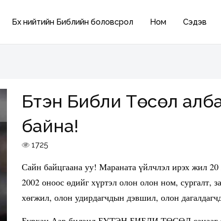
Бүх нийтийн Библийн боловсрол
Ном
Сэдэв
Бүтэн Библи Төсөл алб
байна!
1725
Сайн байцгаана уу! Мараната үйлчлэл ирэх жил 20
2002 оноос өдийг хүртэл олон олон ном, сургалт, з
хөгжил, олон удирдагчдын дэвшил, олон дагалдагч
Бурхан Аав бидэнд БҮТЭН БИБЛИ ТӨСӨЛ санааг өг