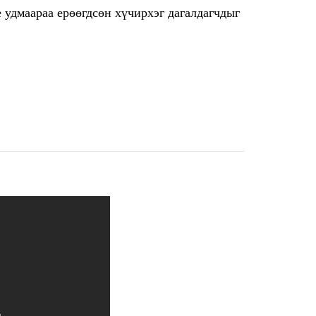
е удмаараа ерөөгдсөн хүчирхэг дагалдагчдыг