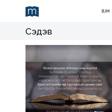
BJM
Сэдэв