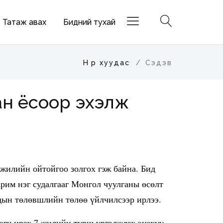
Татаж авах
Бидний тухай
Нүүр хуудас
Сэдэв
ан ёсоор эхэлж
 жилийн ойтойгоо золгох гэж байна. Бид
арим нэг судалгааг Монгол чуулганы өсөлт
дын төлөвшлийн төлөө үйлчилсээр ирлээ.
ч ирэх 7 жилийн турш үргэлжлэх энэхүү