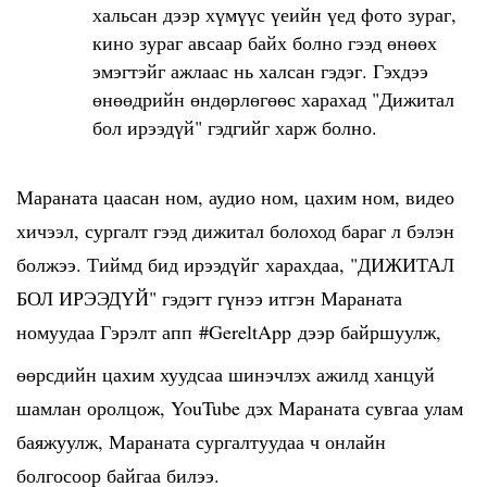
хальсан дээр хүмүүс үеийн үед фото зураг,
кино зураг авсаар байх болно гээд өнөөх
эмэгтэйг ажлаас нь халсан гэдэг. Гэхдээ
өнөөдрийн өндөрлөгөөс харахад "Дижитал
бол ирээдүй" гэдгийг харж болно.
Мараната цаасан ном, аудио ном, цахим ном, видео
хичээл, сургалт гээд дижитал болоход бараг л бэлэн
болжээ. Тиймд бид ирээдүйг харахдаа, "ДИЖИТАЛ
БОЛ ИРЭЭДҮЙ" гэдэгт гүнээ итгэн Мараната
номуудаа Гэрэлт апп
#GereltApp
дээр байршуулж,
өөрсдийн цахим хуудсаа шинэчлэх ажилд ханцуй
шамлан оролцож, YouTube дэх Мараната сувгаа улам
баяжуулж, Мараната сургалтуудаа ч онлайн
болгосоор байгаа билээ.