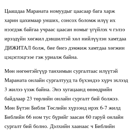
Цаашдаа Мараната номуудыг цаасаар бага харж
харин цахимаар унших, сонсох боломж илүү их
нээгдэж байгаа учраас цаасан номыг үгүйлэх ч гэлээ
ирээдүйн хөгжил дэвшилтэй хөл нийлүүлэн хамтдаа
ДИЖИТАЛ болж, бие биеэ дэмжиж хамтдаа хөгжин
цэцэглэцгээе гэж уриалж байна.
Мөн нөгөөтэйгүүр танхимын сургалтаас илүүтэй
Мараната онлайн сургалтууд та бүхэндээ хүрч эхлээд
3 жилээ үзэж байна. Энэ хугацаанд өнөөдрийн
байдлаар 23 төрлийн онлайн сургалт бий болжээ.
Мөн Бүтэн Библи Төслийн хүрээнд ирэх 6-7 жилд
Библийн 66 ном тус бүрийг заасан 60 гаруй онлайн
сургалт бий болно. Дэлхийн хаанаас ч Библийн