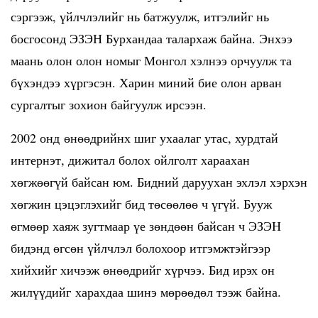
сэргээж, үйлчлэлийг нь батжуулж, итгэлийг нь
босгосонд ЭЗЭН Бурхандаа талархаж байна. Энхээ
маань олон олон номыг Монгол хэлнээ орчуулж та
бүхэндээ хүргэсэн. Харин миний бие олон арван
сургалтыг зохион байгуулж ирсээн.
2002 онд өнөөдрийнх шиг ухаалаг утас, хурдтай
интернэт, дижитал болох ойлголт хараахан
хөгжөөгүй байсан юм. Бидний даруухан эхлэл хэрхэн
хөгжин цэцэглэхийг бид төсөөлөө ч үгүй. Бууж
өгмөөр хаяж зугтмаар үе зөндөөн байсан ч ЭЗЭН
бидэнд өгсөн үйлчлэл болохоор итгэмжтэйгээр
хийхийг хичээж өнөөдрийг хүрчээ. Бид ирэх он
жилүүдийг харахдаа шинэ мөрөөдөл тээж байна.