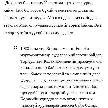
"Дижитал бол ирээдүй" гэдэг алдарт үгээр уриа
хийж, бий болгосон бүхий л контентоо дижитал
формат руу шилжүүлж Монгол даяар, дэлхий даяар
тархсан Монголчууддаа хүргэхийг зорьж байна. Энэ
алдарт үгийн түүхийг товч дурьдвал:
1980 оны үед Кодак компани Futurist
мэргэжилтэнээр судалгаа хийлгэсэн байдаг.
Тэр судлаач Кодак компанийн ирээдүйн чиг
хандлага ямар байвал зах зээлд илүү хүрч
тэлж болохыг тодорхойлж компанийн дээд
удирдлагуудад танилцуулах ажилдаа оров. 2
сарын дараа өнөөх эмэгтэй "Дижитал бол
ирээдүй" гэдэг алдартай үгээ хэлсэн юм.
Кодакийн удирдлага энэ үгэнд итгэж ч
чадахгүй хуучнаараа мөнхөд байх болно,