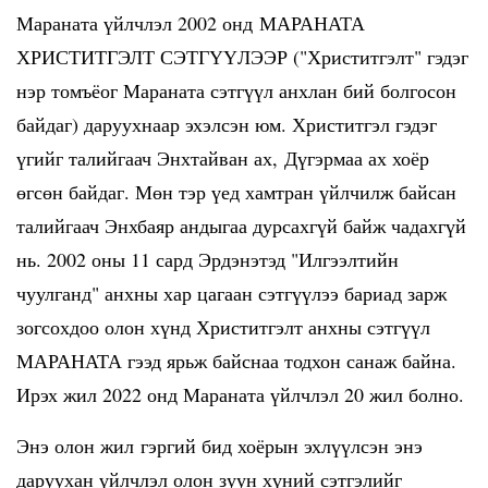
Мараната үйлчлэл 2002 онд МАРАНАТА
ХРИСТИТГЭЛТ СЭТГҮҮЛЭЭР ("Христитгэлт" гэдэг
нэр томъёог Мараната сэтгүүл анхлан бий болгосон
байдаг) даруухнаар эхэлсэн юм. Христитгэл гэдэг
үгийг талийгаач Энхтайван ах, Дүгэрмаа ах хоёр
өгсөн байдаг. Мөн тэр үед хамтран үйлчилж байсан
талийгаач Энхбаяр андыгаа дурсахгүй байж чадахгүй
нь. 2002 оны 11 сард Эрдэнэтэд "Илгээлтийн
чуулганд" анхны хар цагаан сэтгүүлээ бариад зарж
зогсохдоо олон хүнд Христитгэлт анхны сэтгүүл
МАРАНАТА гээд ярьж байснаа тодхон санаж байна.
Ирэх жил 2022 онд Мараната үйлчлэл 20 жил болно.
Энэ олон жил гэргий бид хоёрын эхлүүлсэн энэ
даруухан үйлчлэл олон зуун хүний сэтгэлийг