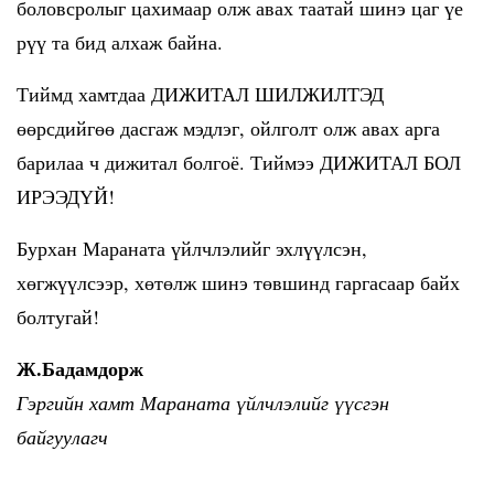
боловсролыг цахимаар олж авах таатай шинэ цаг үе
рүү та бид алхаж байна.
Тиймд хамтдаа ДИЖИТАЛ ШИЛЖИЛТЭД
өөрсдийгөө дасгаж мэдлэг, ойлголт олж авах арга
барилаа ч дижитал болгоё. Тиймээ ДИЖИТАЛ БОЛ
ИРЭЭДҮЙ!
Бурхан Мараната үйлчлэлийг эхлүүлсэн,
хөгжүүлсээр, хөтөлж шинэ төвшинд гаргасаар байх
болтугай!
Ж.Бадамдорж
Гэргийн хамт Мараната үйлчлэлийг үүсгэн
байгуулагч