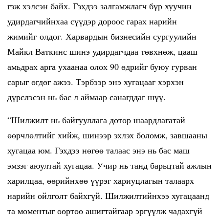
гэж хэлсэн байх. Гэхдээ залгамжлагч бүр хуучин
удирдагчийнхаа сүүдэр дороос гарах нарийн
жимийг олдог. Харвардын бизнесийн сургуулийн
Майкл Ваткинс шинэ удирдагчдаа төвхнөж, цааш
амьдрах арга ухаанаа олох 90 өдрийг буюу гурван
сарыг өгдөг ажээ. Тэрбээр энэ хугацааг хэрхэн
дүрслэсэн нь бас л аймаар санагддаг шүү.
“Шилжилт нь байгууллага дотор шаардлагатай
өөрчлөлтийг хийж, шинээр эхлэх боломж, завшааны
хугацаа юм. Гэхдээ нөгөө талаас энэ нь бас маш
эмзэг аюултай хугацаа. Учир нь танд барьцтай ажлын
харилцаа, өөрийнхөө үүрэг хариуцлагын талаарх
нарийн ойлголт байхгүй. Шилжилтийнхээ хугацаанд
та моментыг өөртөө ашигтайгаар эргүүлж чадахгүй