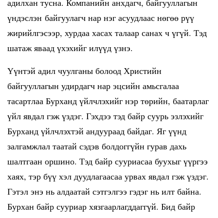
адилхан тусна. Компанийн анхдагч, байгууллагын
үндэслэн байгуулагч нар нэг асуудлаас нөгөө рүү
жирийлгэсээр, хурдаа хасах талаар санах ч үгүй. Тэд
шатаж яваад үхэхийг илүүд үзнэ.
Үүнтэй адил чуулганы болоод Христийн
байгууллагын удирдагч нар эцсийн амьсгалаа
тасартлаа Бурханд үйлчлэхийг нэр төрийн, баатарлаг
үйл явдал гэж үздэг. Гэхдээ тэд байр суурь эзлэхийг
Бурханд үйлчлэхтэй андуураад байдаг. Яг үүнд
залгамжлал таатай сэдэв болдоггүйн гурав дахь
шалтгаан оршино. Тэд байр сууриасаа буухыг үүргээ
хаях, тэр бүү хэл дуудлагаасаа урвах явдал гэж үздэг.
Гэтэл энэ нь алдаатай сэтгэлгээ гэдэг нь илт байна.
Бурхан байр сууриар хязгаарлагддаггүй. Бид байр