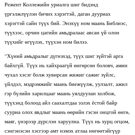
Режент Коллежийн уриалга шиг бидэнд
үргэлжлүүлэн бичих хэрэгтэй, даган дууриах
хэрэгтэй сайн түүх бий. Энэхүү ном маань Библиэс,
түүхээс, орчин цагийн амьдралаас авсан үй олон
түүхийг өгүүлэх, түүхэн ном билээ.
“Хүний амьдралыг дүгнэхэд, түүх шиг зүйтэй арга
байхгүй. Түүх нь хайхраагүй өнгөрсөн боловч, амин
чухал хэсэг болж хувирсан жижиг сажиг зүйлс,
үйлдэл, мэдрэмжийг маань биежүүлж, уулзалт, ажил
гэр бүлийн харилцааг маань уялдуулан холбож,
түүхэнд болоод айл саахалтдаа эзлэх ёстой байр
сууриа олох явдлыг маань өөрийн гэсэн онцгой өнгө,
маяг, үнэрээр дүрслэн харуулна. Түүх нь хурц огцом,
сэнгэнэсэн хэсгээр амт нэмэх атлаа нөгөөтэйгүүр