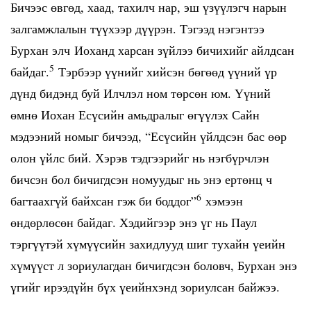
Бичээс өвгөд, хаад, тахилч нар, эш үзүүлэгч нарын
залгамжлалын түүхээр дүүрэн. Тэгээд нэгэнтээ
Бурхан элч Иоханд харсан зүйлээ бичихийг айлдсан
5
байдаг.
Тэрбээр үүнийг хийсэн бөгөөд үүний үр
дүнд бидэнд буй Илчлэл ном төрсөн юм. Үүний
өмнө Иохан Есүсийн амьдралыг өгүүлэх Сайн
мэдээний номыг бичээд, “Есүсийн үйлдсэн бас өөр
олон үйлс бий. Хэрэв тэдгээрийг нь нэгбүрчлэн
бичсэн бол бичигдсэн номуудыг нь энэ ертөнц ч
6
багтаахгүй байхсан гэж би боддог”
хэмээн
өндөрлөсөн байдаг. Хэдийгээр энэ үг нь Паул
тэргүүтэй хүмүүсийн захидлууд шиг тухайн үеийн
хүмүүст л зориулагдан бичигдсэн боловч, Бурхан энэ
үгийг ирээдүйн бүх үеийнхэнд зориулсан байжээ.