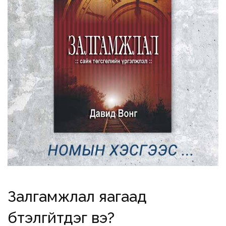
Залгамжлал яагаад
бүтэлгүйтдэг вэ?