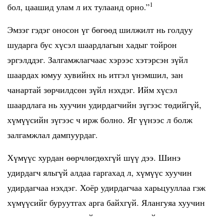
1
бол, цаашид улам л их тулаанд орно.”
Эмзэг гэдэг оносон үг бөгөөд шилжилт нь голдуу
шударга бус хүсэл шаардлагын хадыг тойрон
эргэлддэг. Залгамжлагчаас хэрээс хэтэрсэн зүйл
шаардах юмуу хувийнх нь итгэл үнэмшил, зан
чанартай зөрчилдсөн зүйл нэхдэг. Ийм хүсэл
шаардлага нь хуучин удирдагчийн зүгээс төдийгүй,
хүмүүсийн зүгээс ч ирж болно. Яг үүнээс л болж
залгамжлал дампуурдаг.
Хүмүүс хурдан өөрчлөгдөхгүй шүү дээ. Шинэ
удирдагч яльгүй алдаа гаргахад л, хүмүүс хуучин
удирдагчаа нэхдэг. Хоёр удирдагчаа харьцууллаа гэж
хүмүүсийг буруутгах арга байхгүй. Ялангуяа хуучин