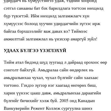
удирдагч нь хүмүүстэйгээ удаж, тэдний хооронд
сэтгэл санааны бат бэх барилдлага тогтсон нөхцөлд
бүр түвэгтэй. Ийм нөхцөлд залгамжлагч хүн
хүмүүсээс болоод хуучин удирдагчийн зүгээс ирж
байгаа бэрхшээлийг яаж давах вэ? Тиймээс
амжилттай залгамжлал нь үнэхээр амаргүй зүйл!
УДААХ БҮЛГЭЭ ҮЗЭГЛЭХҮЙ
Тийм атал бидэнд шүд зуугаад л дайраад орохоос өөр
сонголт байхгүй. Амьдралаа сайн өндөрлөх нь
амьдралынхаа чухал, чухал бүлгийг сайн хаахаас
тогтоно. Гэхдээ зүгээр нэг хаагаад өнгөрөх биш,
харин үүнээс цааш давж, амьдралынхаа дараагийн
бүлгийг бичихийг хэлж буй. 2005 онд Канадын
Ванкуверийн Режент Коллеж сургуулиа шинэ