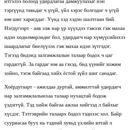
итгэлээ болоод удирдлагаа дамжуулахыг нэн
тэргүүнд тавьдаг ч үгүй, үйл хэрэг болгодог ч үгүй
юм шиг харагддаг. Үүнд хэд хэдэн шалтгаан бий.
Нэгдүгээрт - аав ээж нар үр хүүхдээ тэжээх гэж махаа
идэн хөдөлмөрлөдөг бол, удирдагч нар хүмүүсийнхээ
шаардлагыг биелүүлэх гэж махаа идэн зүтгэдэг.
Тэгээд бидэнд залгамжлалын талаар бодох ч цаг
гардаггүй. За гардаг юм аа гэхэд, бид үүнийг хожим
хойно, тэгж байгаад хийх ёстой зүйл шиг санадаг.
Хоёрдугаарт - ажилдаа дуртай, амжилттай удирдагч
нар залгамжлалынхаа талаар нухацтай бодож
үздэггүй. Тэд хийж байгаа ажлаа хийгээд л байхыг
хүсдэг. Тэтгэврийн талаарх бодол тэднээс хол. Байр
сууриасаа буух нь тэдний хувьд үхлийн ялтай л