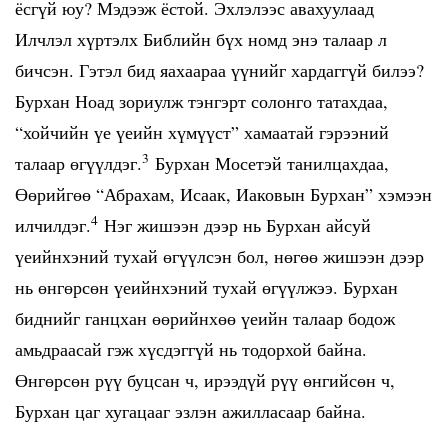
ёсгүй юу? Мэдээж ёстой. Эхлэлээс авахуулаад
Илчлэл хүртэлх Библийн бүх номд энэ талаар л
бичсэн. Гэтэл бид яахаараа үүнийг хардаггүй билээ?
Бурхан Ноад зориулж тэнгэрт солонго татахдаа,
“хойчийн үе үеийн хүмүүст” хамаатай гэрээний
3
талаар өгүүлдэг.
Бурхан Мосетэй танилцахдаа,
Өөрийгөө “Абрахам, Исаак, Иаковын Бурхан” хэмээн
4
илчилдэг.
Нэг жишээн дээр нь Бурхан айсуй
үеийнхэний тухай өгүүлсэн бол, нөгөө жишээн дээр
нь өнгөрсөн үеийнхэний тухай өгүүлжээ. Бурхан
биднийг ганцхан өөрийнхөө үеийн талаар бодож
амьдраасай гэж хүсдэггүй нь тодорхой байна.
Өнгөрсөн рүү буцсан ч, ирээдүй рүү өнгийсөн ч,
Бурхан цаг хугацааг эзлэн ажилласаар байна.