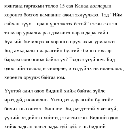
мянганд гаргахын төлөө 15 сая Канад долларын
хөрөнгө босгох кампанит ажил эхлүүлжээ. Тэд “Ийм
сайхан түүх... цааш үргэлжлэх ёстой” гэсэн сэтгэл
татмаар уриалгаараа дэмжигч нараа дараагийн
Бүлгийг бичилцэхэд хөрөнгө оруулахыг уриалжээ.
Бид амьдралын дараагийн бүлгийг бичнэ гэхээр
бардам сонсогдож байна уу? Гэхдээ үгүй юм. Бид
одоогийн төсөлд өгснөөрөө, ирээдүйнх нь нөлөөлөлд
хөрөнгө оруулж байгаа юм.
Үүнтэй адил одоо бидний хийж байгаа зүйлс
ирээдүйд нөлөөлнө. Үнэндээ дараагийн бүлгийг
бичих нь сонголт биш юм. Бид мэдээтэй мэдээгүй,
үүнийг хэдийнээ хийгээд эхлэчихсэн. Бидний одоо
хийж чадсан эсвэл чадаагүй зүйлс нь бидний