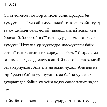
1621
Сайн төгсгөл номоор хийсэн семинараараа би
хүмүүсээс: “‘Би сайн дуусгалаа!’ гэж хэлэхийн тулд
та юу хийсэн байх ёстой, шаардлагатай эсвэл хэн
болсон байх ёстой вэ?” гэж асуудаг юм. Тэгэхээр
хүмүүс: “Итгэлээ үр хүүхэддээ дамжуулсан байх
ёстой” гэж хамгийн их хариулдаг бол, “Удирдлагаа
залгамжлагчдаа дамжуулсан байх ёстой” гэж хамгийн
бага хариулдаг. Аль аль нь амин чухал. Аль аль нь
гэр бүлдээ байна уу, чуулгандаа байна уу эсвэл
дуудлагадаа байна уу хойч үедээ санаа тавих явдал
юм.
Тийм боловч олон аав ээж, удирдагч нарын хувьд