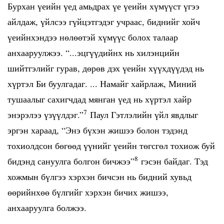
Бурхан үеийн үед амьдрах үе үеийн хүмүүст үгээ
айлдаж, үйлсээ гүйцэтгэдэг учраас, биднийг хойч
үеийнхэндээ нөлөөтэй хүмүүс болох талаар
анхааруулжээ. “...эцгүүдийнх нь хилэнцийн
шийтгэлийг гурав, дөрөв дэх үеийн хүүхдүүдэд нь
хүртэл Би буулгадаг. ... Намайг хайрлаж, Миний
тушаалыг сахигчдад мянган үед нь хүртэл хайр
7
энэрэлээ үзүүлдэг.”
Паул Гэтлэлийн үйл явдлыг
эргэн хараад, “Энэ бүхэн жишээ болон тэдэнд
тохиолдсон бөгөөд үүнийг үеийн төгсгөл тохиож буй
8
бидэнд сануулга болгон бичжээ”
гэсэн байдаг. Тэд
хожмын бүлгээ хэрхэн бичсэн нь бидний хувьд
өөрийнхөө бүлгийг хэрхэн бичих жишээ,
анхааруулга болжээ.