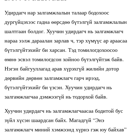
Удирдагч нар залгамжлалын талаар бодохоос
дургүйцэхээс гадна өөрсдөө бүтэлгүй залгамжлалын
шалтгаан болдог. Хуучин удирдагч нь залгамжлагч
нараа ээлж дараалан зарлав ч, тэр хүмүүс ар араасаа
бүтэлгүйтэхийг би харсан. Тэд томилогдохоосоо
өмнө эсвэл томилогдсон хойноо бүтэлгүйтэж байв.
Нэгэн байгууллагад арав хүрэхгүй жилийн дотор
дөрвийн дөрвөн залгамжлагч гарч ирээд,
бүтэлгүйтэхийг би үзсэн. Хуучин удирдагч нь
залгамжлагчаа дэмжээгүй нь тодорхой байв.
Хуучин удирдагч нь залгамжлагчаасаа бодитой бус
зүйл хүсэн шаардсан байх. Магадгүй “Энэ
залгамжлагч миний хэмжээнд хүрнэ гэж юу байхав”