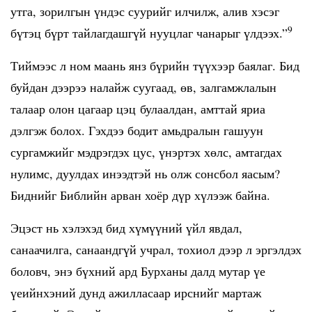
утга, зорилгын үндэс суурийг илчилж, алив хэсэг
9
бүтэц бүрт тайлагдашгүй нууцлаг чанарыг үлдээх.”
Тиймээс л ном маань янз бүрийн түүхээр баялаг. Бид
буйдан дээрээ налайж суугаад, өв, залгамжлалын
талаар олон цагаар цэц булаалдан, амттай яриа
дэлгэж болох. Гэхдээ бодит амьдралын гашуун
сургамжийг мэдрэгдэх цус, үнэртэх хөлс, амтагдах
нулимс, дуулдах инээдтэй нь олж сонсбол яасым?
Биднийг Библийн арван хоёр дүр хүлээж байна.
Эцэст нь хэлэхэд бид хүмүүний үйл явдал,
санаачилга, санаандгүй учрал, тохиол дээр л эргэлдэх
боловч, энэ бүхний ард Бурханы далд мутар үе
үеийнхэний дунд ажилласаар ирснийг мартаж