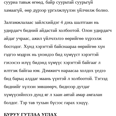
сууриа тавьж өгөөд, байр суурьтай суурьгүй
хамаагүй, өөр дүрээр үргэлжлүүлэн үйлчилж болно.
Залгамжлалаас зайлсхийдэг 4 дэхь шалтгаан нь
удирдагч бидний айдастай холбоотой. Олон удирдагч
айдаг учраас, ажил үйлчлэлээ өөрийгөө хүрээлж
босгодог. Хүнд хэрэгтэй байснаараа өөрийгөө хүн
гэдгээ мэдрэх нь үнэндээ бид хүмүүст хэрэгтэй
гэхээсээ илүү бидэнд хүмүүс хэрэгтэй байгааг л
илтгэж байгаа юм. Дэмжигч нараасаа холдох үедээ
бид барьц алддаг маань үүнтэй л холбоотой. Тэгээд
биднийг хүлээн зөвшөөрч, биднээр дутдаг
хүмүүсийнхээ дунд яг л хаан аятай амар амгалан
болдог. Тэр тав тухын бүсээс гарах хэцүү.
БУРУУ ГУТЛАА УГЛАХ