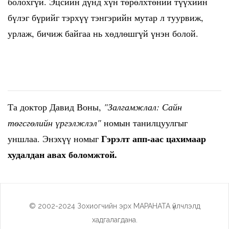
болохгүй. Эцсийн дүнд хүн төрөлхтөний түүхийн
бүлэг бүрийг тэрхүү тэнгэрийн мутар л туурвиж,
урлаж, бичиж байгаа нь хөдлөшгүй үнэн болой.
Та доктор Давид Воны,
"Залгамжлал: Сайн
төгсгөлийн үргэлжлэл"
номын танилцуулгыг
Гэрэлт апп-аас цахимаар
уншлаа. Энэхүү номыг
худалдан авах боломжтой.
© 2002-2024 Зохиогчийн эрх МАРАНАТА үйлчлэлд
хадгалагдана.