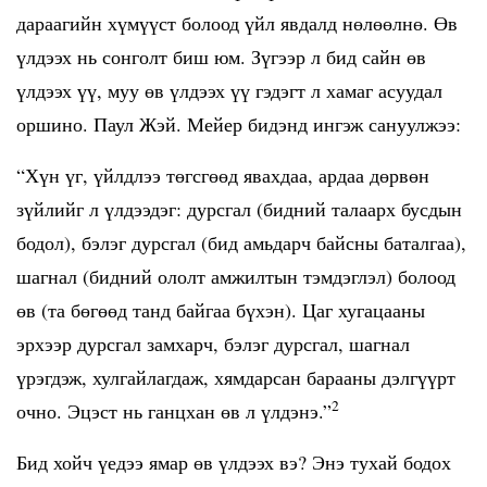
дараагийн хүмүүст болоод үйл явдалд нөлөөлнө. Өв
үлдээх нь сонголт биш юм. Зүгээр л бид сайн өв
үлдээх үү, муу өв үлдээх үү гэдэгт л хамаг асуудал
оршино. Паул Жэй. Мейер бидэнд ингэж сануулжээ:
“Хүн үг, үйлдлээ төгсгөөд явахдаа, ардаа дөрвөн
зүйлийг л үлдээдэг: дурсгал (бидний талаарх бусдын
бодол), бэлэг дурсгал (бид амьдарч байсны баталгаа),
шагнал (бидний ололт амжилтын тэмдэглэл) болоод
өв (та бөгөөд танд байгаа бүхэн). Цаг хугацааны
эрхээр дурсгал замхарч, бэлэг дурсгал, шагнал
үрэгдэж, хулгайлагдаж, хямдарсан барааны дэлгүүрт
2
очно. Эцэст нь ганцхан өв л үлдэнэ.”
Бид хойч үедээ ямар өв үлдээх вэ? Энэ тухай бодох