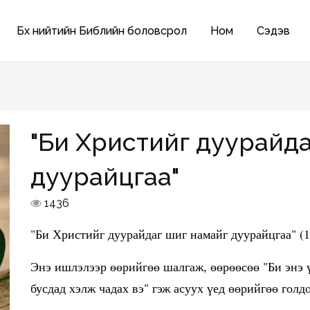
Бүх нийтийн Библийн боловсрол
Ном
Сэдэв
"Би Христийг дуурайда
дуурайцгаа"
1436
"Би Христийг дуурайдаг шиг намайг дуурайцгаа" (1
Энэ ишлэлээр өөрийгөө шалгаж, өөрөөсөө "Би энэ ү
бусдад хэлж чадах вэ" гэж асуух үед өөрийгөө голд