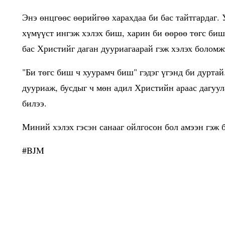
Энэ өнцгөөс өөрийгөө харахдаа би бас тайтгардаг. 
хүмүүст ингэж хэлэх биш, харин би өөрөө төгс биш
бас Христийг даган дууриагаарай гэж хэлэх боломж
"Би төгс биш ч хуурамч биш" гэдэг үгэнд би дуртай
дууриаж, бусдыг ч мөн адил Христийн араас дагуул
билээ.
Миний хэлэх гэсэн санааг ойлгосон бол амээн гэж 
#BJM
адгалагдана.