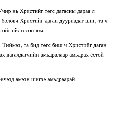
Учир нь Христийг төгс дагасны дараа л
 боловч Христийг даган дууриадаг шиг, та ч
тойг ойлгосон юм.
. Тиймээ, та бид төгс биш ч Христийг даган
ах дагалдагчийн амьдралаар амьдрах ёстой
бичээд амээн шигээ амьдраарай!
Social Холбоос