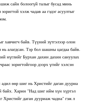
вшиж сайн болоогүй талыг бусад минь
 зоригтой хэлж чадав аа гэдэг асуултыг
 юм.
ыг хавчигч байв. Түүний зүтгэлээр олон
м нь алагдсан. Тэр бол шашны цагдаа байв.
ий нүглийг Бурхан дахин дахин сануулах
учраас зоригтойгоор дээрх үгийг хэлсэн
н адил өөр шиг нь Христийг даган дууриа
үй байх. Харин "Над шиг ийм хүн хүртэл
иг Христийг даган дууриаж чадна" гэж л