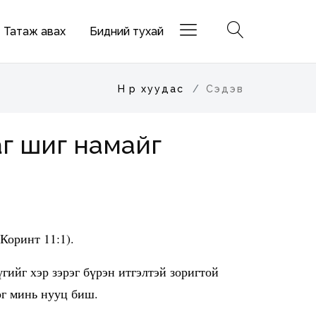
Татаж авах
Бидний тухай
Нүүр хуудас
Сэдэв
г шиг намайг
Коринт 11:1).
гийг хэр зэрэг бүрэн итгэлтэй зоригтой
ог минь нууц биш.