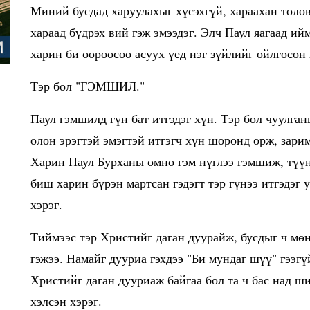
Миний бусдад харуулахыг хүсэхгүй, хараахан төлө
хараад бүдрэх вий гэж эмээдэг. Элч Паул яагаад ийм
харин би өөрөөсөө асуух үед нэг зүйлийг ойлгосон
Тэр бол "ГЭМШИЛ."
Паул гэмшилд гүн бат итгэдэг хүн. Тэр бол чуулган
олон эрэгтэй эмэгтэй итгэгч хүн шоронд орж, зари
Харин Паул Бурханы өмнө гэм нүглээ гэмшиж, түүн
биш харин бүрэн мартсан гэдэгт тэр гүнээ итгэдэг 
хэрэг.
Тиймээс тэр Христийг даган дуурайж, бусдыг ч мө
гэжээ. Намайг дууриа гэхдээ "Би мундаг шүү" гээг
Христийг даган дууриаж байгаа бол та ч бас над ш
хэлсэн хэрэг.