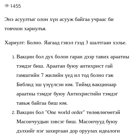
1455
Энэ асуултыг олон хүн асууж байгаа учраас би
товчхон хариулъя.
Хариулт: Болно. Яагаад гэвэл гээд 3 шалтгаан хэлье.
Вакцин бол дух болон гаран дээр тавих араатны
тэмдэг биш. Араатан буюу антихрист гай
гамшгийн 7 жилийн үед ил тод болно гэж
Библид эш үзүүлсэн юм. Тиймд вакцинаар
араатны тэмдэг буюу Антихристийн тэмдэг
тавьж байгаа биш юм.
Вакцин бол "One world order" төлөвлөгөөтэй
Масончуудын зэвсэг биш. Масончууд буюу
дэлхийг нэг захиргаан дор оруулах идеалоги