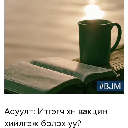
Асуулт: Итгэгч хүн вакцин
хийлгэж болох уу?