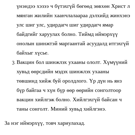
үнэндээ хэзээ ч бүтэхгүй бөгөөд зөвхөн Христ л
мянган жилийн хаанчлалаараа дэлхийд жинхэнэ
улс шиг улс, удирдагч шиг удирдагч ямар
байдгийг харуулах болно. Тиймд иймэрхүү
онолын шинжтэй маргаантай асуудалд итгэхгүй
байхыг хүсье.
Вакцин бол шинжлэх ухааны ололт. Хүмүүний
хувьд өөрсдийн мэдэх шинжлэх ухааны
төвшинд хийж буй оролдлого. Үр дүн нь янз
бүр байгаа ч хүн бүр өөр өөрийн сонголтоор
вакцин хийлгэж болно. Хийлгэхгүй байсан ч
таны сонголт. Миний хувьд хийлгэнэ.
За нэг иймэрхүү, товч хариулахад.