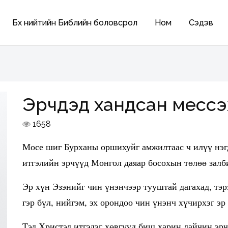
Бүх нийтийн Библийн боловсрол
Ном
Сэдэв
Эрчүүдэд хандсан месс
1658
Мосе шиг Бурханы оршихуйг амжилтаас ч илүү нэгд
итгэлийн эрчүүд Монгол даяар босохын төлөө залб
Эр хүн Эзэнийг чин үнэнчээр тууштай дагахад, тэр
гэр бүл, нийгэм, эх орондоо чин үнэнч хүчирхэг эр
Тэд Христэд итгэдэг хөвгүүд биш харин дайчин эрч