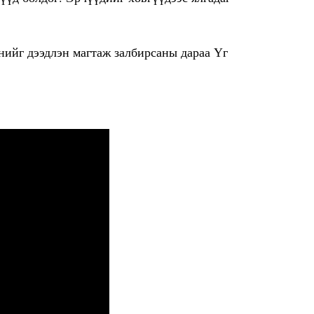
энийг дээдлэн магтаж залбирсаны дараа Үг