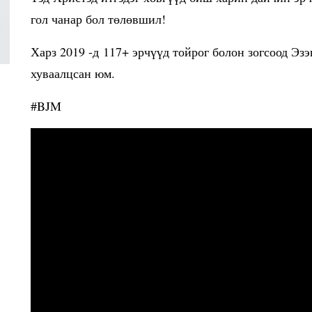
гол чанар бол төлөвшил!
Харз 2019 -д 117+ эрчүүд тойрог болон зогсоод Эз
хуваалцсан юм.
#BJM