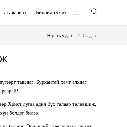
Татаж авах
Бидний тухай
Нүүр хуудас
Сэдэв
эж
үгээрт тавьдаг, Бурхантай хамт алхдаг
ираарай!
ээр Христ лугаа адил бүх талаар төлөвшиж,
 хүн болдог билээ.
үүд болдог. Эрчүүдийг хөвгүүдээс ялгадаг