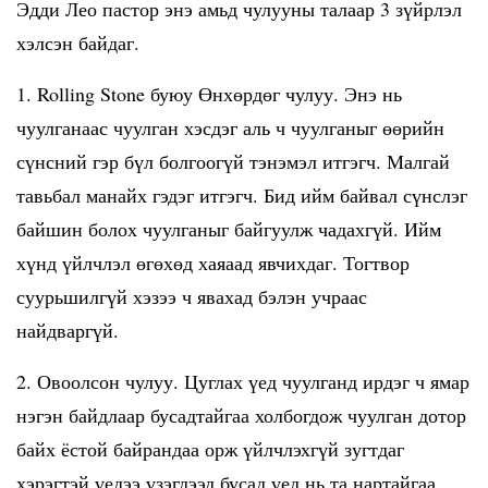
Эдди Лео пастор энэ амьд чулууны талаар 3 зүйрлэл
хэлсэн байдаг.
1. Rolling Stone буюу Өнхөрдөг чулуу. Энэ нь
чуулганаас чуулган хэсдэг аль ч чуулганыг өөрийн
сүнсний гэр бүл болгоогүй тэнэмэл итгэгч. Малгай
тавьбал манайх гэдэг итгэгч. Бид ийм байвал сүнслэг
байшин болох чуулганыг байгуулж чадахгүй. Ийм
хүнд үйлчлэл өгөхөд хаяаад явчихдаг. Тогтвор
суурьшилгүй хэзээ ч явахад бэлэн учраас
найдваргүй.
2. Овоолсон чулуу. Цуглах үед чуулганд ирдэг ч ямар
нэгэн байдлаар бусадтайгаа холбогдож чуулган дотор
байх ёстой байрандаа орж үйлчлэхгүй зугтдаг
хэрэгтэй үедээ үзэгдээд бусад үед нь та нартайгаа