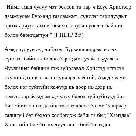
"Иймд амьд чулуу мэт болсон та нар ч Есүс Христээр
дамжуулан Бурханд тааламжит, сүнслэг тахилуудыг
өргөх ариун тахилч болохын тулд сүнслэг байшин
болон баригдагтун." (1 ПЕТР 2:5)
Амьд чулуунууд нийлээд Бурханд алдрыг өргөх
сүнслэг байшин болон баригдах тухай өгүүлжээ.
Чуулганыг байшин гэж зүйрлэвэл Христэд итгэсэн
суурин дээр итгэлээр сүндэрлэх ёстой. Амьд чулуу
болох нэг туйпуйн хажууд нь доор нь дээр нь
цементээр бусад амьд чулуу болох туйпуйнууд бие
биетэйгээ эв нэгдлийн төгс холбоос болох "хайраар"
салшгүй бат бэхээр холбогдож байж та бид "Хамтдаа"
Христийн бие болох чуулганыг бий болгодог.