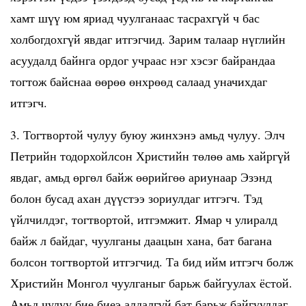
хамт шүү юм яриад чуулганаас тасрахгүй ч бас
холбогдохгүй явдаг итгэгчид. Зарим талаар нүглийн
асуудалд байнга ордог учраас нэг хэсэг байрандаа
тогтож байснаа өөрөө өнхрөөд салаад уначихдаг
итгэгч.
3. Тогтвортой чулуу буюу жинхэнэ амьд чулуу. Элч
Петрийн тодорхойлсон Христийн төлөө амь хайргүй
явдаг, амьд өргөл байж өөрийгөө ариунаар Эзэнд
болон бусад ахан дүүстээ зориулдаг итгэгч. Тэд
үйлчилдэг, тогтвортой, итгэмжит. Ямар ч улиралд
байж л байдаг, чуулганы даацын хана, бат багана
болсон тогтвортой итгэгчид. Та бид ийм итгэгч болж
Христийн Монгол чуулганыг барьж байгуулах ёстой.
Амьд чулуу бие биеэ алдалгүй бат барьж байгуулдаг.