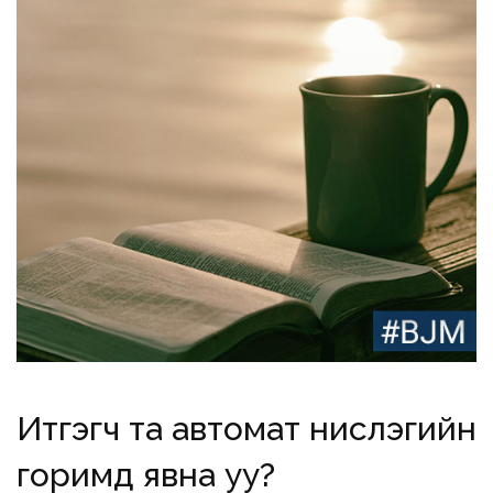
Итгэгч та автомат нислэгийн
горимд явна уу?