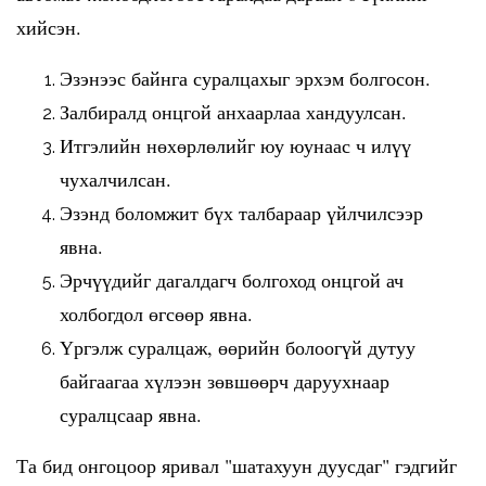
хийсэн.
Эзэнээс байнга суралцахыг эрхэм болгосон.
Залбиралд онцгой анхаарлаа хандуулсан.
Итгэлийн нөхөрлөлийг юу юунаас ч илүү
чухалчилсан.
Эзэнд боломжит бүх талбараар үйлчилсээр
явна.
Эрчүүдийг дагалдагч болгоход онцгой ач
холбогдол өгсөөр явна.
Үргэлж суралцаж, өөрийн болоогүй дутуу
байгаагаа хүлээн зөвшөөрч даруухнаар
суралцсаар явна.
Та бид онгоцоор яривал "шатахуун дуусдаг" гэдгийг