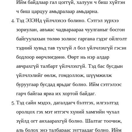
Ийм байдлаар гал цоггүй, халуун ч биш хүйтэн
ч биш царцуу амьдралаар амьдарна.
Тэд ЭЗЭНд үйлчлэхээ болино. Сэтгэл зүрхээ
зориулан, авъяас чадвараараа чуулганыг босгон
байгуулахын төлөө золиос гаргана гэдэг ойлголт
тэдний хувьд тав тухгүй л бол үйлчлэхгүй гэсэн
бодлоор өөрчлөгдөнө. Өөрт нь нэр алдар
авчрахгүй талбарт үйлчлэхгүй. Тэд бас бусдын
үйлчлэлийг өөлж, гомдоллож, шүүмжилж
буруугаар бусдад ярьдаг болно. Ийм сэтгэлээс
гарч байгаа яриа их хортой байдаг.
Тэд сайн мэдээ, дагалдагч бэлтгэх, илгээлтэд
оролцох гэх мэт итгэгч хүний хамгийн чухал
зүйлд огт анхаарахгүй болно. Шалтаг тоочиж,
аль болох энэ талбараас зугтаадаг болно. Ийм