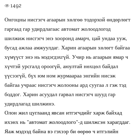
1492
Онгоцны нисгэгч агаарын хөлгөө тодорхой өндөрлөгт
гаргаад гар удирдлагаас автомат жолоодлогод
шилжиж нисгэгч энэ хооронд амарч, цай ундаа ууж,
бусад ажлаа амжуулдаг. Харин агаарын хөлөгт байгаа
хүмүүст энэ нь мэдэгдэхгүй. Учир нь агаарын ямар ч
хүчтэй урсгалд ороогүй, аюултай нөхцөл байдал
үүсээгүй, бүх юм ном журмаараа энгийн нисэж
байгаа учраас нисгэгч жолооны ард суугаа л гэж тэд
боддог. Харин асуудал гарвал нисгэгч шууд гар
удирдлагад шилжинэ.
Олон жил цуглаанд явсан итгэгчдийг харж байхад
ихэнх нь "автомат жолоодлого"-д шилжсэн харагддаг.
Яаж мэдээд байна вэ гэхээр би өөрөө ч итгэлийн