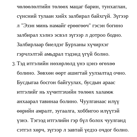
чөлөөлөлтийн төлөөх мацаг барин, тунхаглан,
сүнсний тулаан хийх залбирал байхгүй. Зүгээр
л "Эзэн минь намайг ерөөгөөч" гэсэн богино
залбирал хэлнэ эсвэл зүгээр л дотроо бодно.
Залбирлаар биелдэг Бурханы хүчирхэг
гэрчлэлтэй амьдрал тэдэнд үгүй болно.
Тэд итгэлийн нөхөрлөлд үнэ цэнэ өгөхөө
болино. Зөвхөн өөрт ашигтай уулзалтад очно.
Бусдыгаа босгон байгуулах, бусдын араас
итгэлийг нь хүчитгэхийн төлөөх халамж
анхаарал тавинаа болино. Чуулганаас илүү
өөрийн амралт, зугаалга, хоббигоо илүүтэй
үзнэ. Тэгээд итгэлийн гэр бүл болох чуулганд
сэтгэл хөрч, зүгээр л завтай үедээ очдог болно.