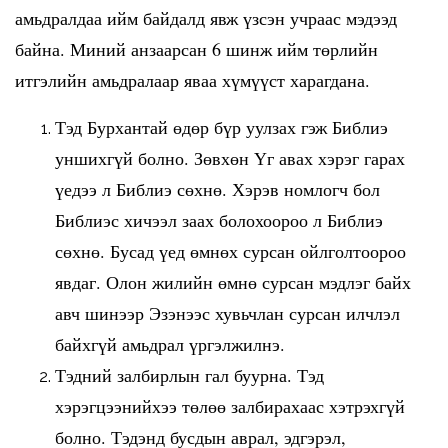
амьдралдаа ийм байдалд явж үзсэн учраас мэдээд
байна. Миний анзаарсан 6 шинж ийм төрлийн
итгэлийн амьдралаар яваа хүмүүст харагдана.
Тэд Бурхантай өдөр бүр уулзах гэж Библиэ
уншихгүй болно. Зөвхөн Үг авах хэрэг гарах
үедээ л Библиэ сөхнө. Хэрэв номлогч бол
Библиэс хичээл заах болохоороо л Библиэ
сөхнө. Бусад үед өмнөх сурсан ойлголтоороо
явдаг. Олон жилийн өмнө сурсан мэдлэг байх
авч шинээр Эзэнээс хувьчлан сурсан илчлэл
байхгүй амьдрал үргэлжилнэ.
Тэдний залбирлын гал буурна. Тэд
хэрэгцээнийхээ төлөө залбирахаас хэтрэхгүй
болно. Тэдэнд бусдын аврал, эдгэрэл,