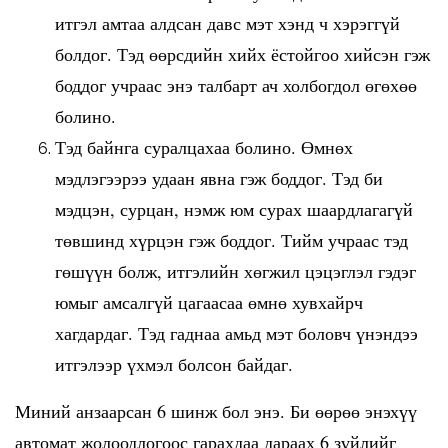
итгэл амтаа алдсан давс мэт хэнд ч хэрэггүй
болдог. Тэд өөрсдийн хийх ёстойгоо хийсэн гэж
боддог учраас энэ талбарт ач холбогдол өгөхөө
болино.
Тэд байнга суралцахаа болино. Өмнөх
мэдлэгээрээ удаан явна гэж боддог. Тэд би
мэдцэн, сурцан, нэмж юм сурах шаардлагагүй
төвшинд хүрцэн гэж боддог. Тийм учраас тэд
гөшүүн болж, итгэлийн хөгжил цэцэглэл гэдэг
юмыг амсалгүй цагаасаа өмнө хувхайрч
хагдардаг. Тэд гаднаа амьд мэт боловч үнэндээ
итгэлээр үхмэл болсон байдаг.
Миний анзаарсан 6 шинж бол энэ. Би өөрөө энэхүү
автомат жолоодлогоос гарахдаа дараах 6 зүйлийг