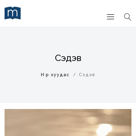
Сэдэв
Нүүр хуудас
Сэдэв