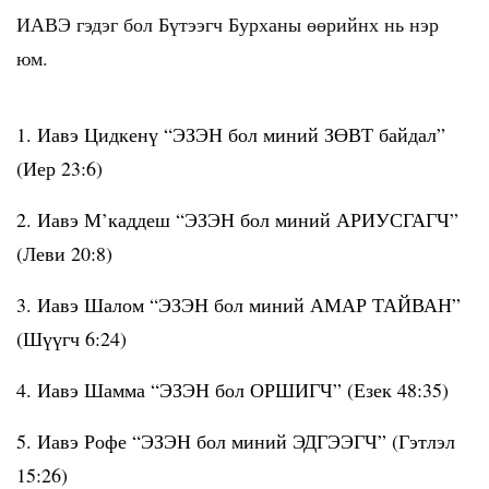
ИАВЭ гэдэг бол Бүтээгч Бурханы өөрийнх нь нэр
юм.
1. Иавэ Цидкенү “ЭЗЭН бол миний ЗӨВТ байдал”
(Иер 23:6)
2. Иавэ М’каддеш “ЭЗЭН бол миний АРИУСГАГЧ”
(Леви 20:8)
3. Иавэ Шалом “ЭЗЭН бол миний АМАР ТАЙВАН”
(Шүүгч 6:24)
4. Иавэ Шамма “ЭЗЭН бол ОРШИГЧ” (Езек 48:35)
5. Иавэ Рофе “ЭЗЭН бол миний ЭДГЭЭГЧ” (Гэтлэл
15:26)