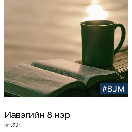
Иавэгийн 8 нэр
1684