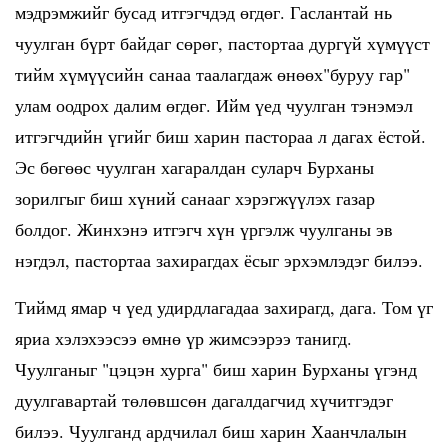
мэдрэмжийг бусад итгэгчдэд өгдөг. Гаслантай нь
чуулган бүрт байдаг сөрөг, пастортаа дургүй хүмүүст
тийм хүмүүсийн санаа таалагдаж өнөөх"буруу гар"
улам оодрох далим өгдөг. Ийм үед чуулган тэнэмэл
итгэгчдийн үгийг биш харин пастораа л дагах ёстой.
Эс бөгөөс чуулган хагаралдан суларч Бурханы
зорилгыг биш хүний санааг хэрэгжүүлэх газар
болдог. Жинхэнэ итгэгч хүн үргэлж чуулганы эв
нэгдэл, пастортаа захирагдах ёсыг эрхэмлэдэг билээ.
Тиймд ямар ч үед удирдлагадаа захирагд, дага. Том үг
яриа хэлэхээсээ өмнө үр жимсээрээ танигд.
Чуулганыг "цэцэн хурга" биш харин Бурханы үгэнд
дуулгавартай төлөвшсөн дагалдагчид хүчитгэдэг
билээ. Чуулганд ардчилал биш харин Хаанчлалын