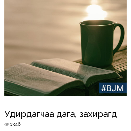
Удирдагчаа дага, захирагд
1346