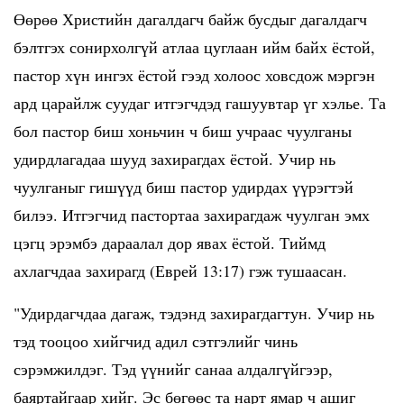
Өөрөө Христийн дагалдагч байж бусдыг дагалдагч
бэлтгэх сонирхолгүй атлаа цуглаан ийм байх ёстой,
пастор хүн ингэх ёстой гээд холоос ховсдож мэргэн
ард царайлж суудаг итгэгчдэд гашуувтар үг хэлье. Та
бол пастор биш хоньчин ч биш учраас чуулганы
удирдлагадаа шууд захирагдах ёстой. Учир нь
чуулганыг гишүүд биш пастор удирдах үүрэгтэй
билээ. Итгэгчид пастортаа захирагдаж чуулган эмх
цэгц эрэмбэ дараалал дор явах ёстой. Тиймд
ахлагчдаа захирагд (Еврей 13:17) гэж тушаасан.
"Удирдагчдаа дагаж, тэдэнд захирагдагтун. Учир нь
тэд тооцоо хийгчид адил сэтгэлийг чинь
сэрэмжилдэг. Тэд үүнийг санаа алдалгүйгээр,
баяртайгаар хийг. Эс бөгөөс та нарт ямар ч ашиг