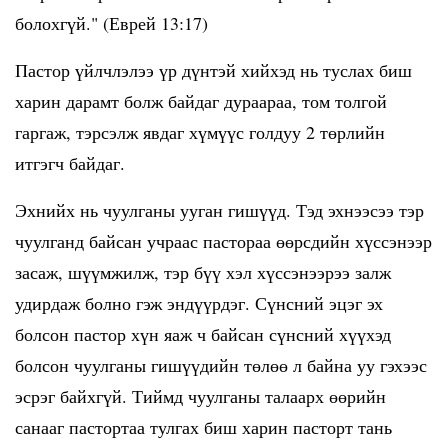
болохгүй." (
Еврей 13:17)
Пастор үйлчлэлээ үр дүнтэй хийхэд нь туслах биш
харин дарамт болж байдаг дураараа, том толгой
гаргаж, тэрсэлж явдаг хүмүүс голдуу 2 төрлийн
итгэгч байдаг.
Эхнийх нь чуулганы ууган гишүүд. Тэд эхнээсээ тэр
чуулганд байсан учраас пастораа өөрсдийн хүссэнээр
засаж, шүүмжилж, тэр бүү хэл хүссэнээрээ залж
удирдаж болно гэж эндүүрдэг. Сүнсний эцэг эх
болсон пастор хүн яаж ч байсан сүнсний хүүхэд
болсон чуулганы гишүүдийн төлөө л байна уу гэхээс
эсрэг байхгүй. Тиймд чуулганы талаарх өөрийн
санааг пастортаа тулгах биш харин пасторт тань