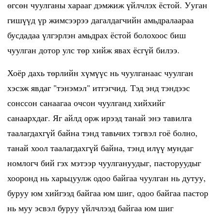
өгсөн чуулганы харааг дэмжиж үйлчлэх ёстой. Ууган
гишүүд үр жимсээрээ дагалдагчийн амьдралаараа
бусдадаа үлгэрлэн амьдрах ёстой болохоос биш
чуулган дотор улс төр хийж явах ёсгүй билээ.
Хоёр дахь төрлийн хүмүүс нь чуулганаас чуулган
хэсэж явдаг "тэнэмэл" итгэгчид. Тэд энд тэндээс
сонссон санаагаа очсон чуулганд хийхийг
санаархдаг. Яг айлд орж ирээд танай энэ тавилга
таалагдахгүй байна тэнд тавьчих тэгвэл гоё болно,
танай хоол таалагдахгүй байна, тэнд илүү мундаг
номлогч бий гэх мэтээр чуулгануудыг, пасторуудыг
хооронд нь харьцуулж одоо байгаа чуулган нь дутуу,
буруу юм хийгээд байгаа юм шиг, одоо байгаа пастор
нь муу эсвэл буруу үйлчлээд байгаа юм шиг