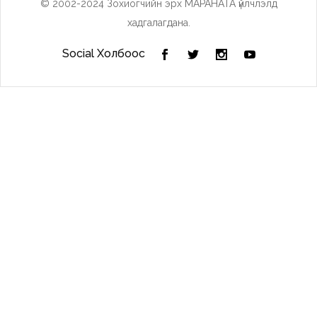
© 2002-2024 Зохиогчийн эрх МАРАНАТА үйлчлэлд
хадгалагдана.
Social Холбоос