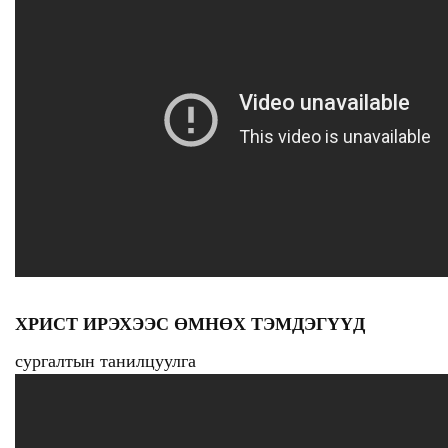
ХРИСТ ИРЭХЭЭС ӨМНӨХ ТЭМДЭГҮҮД
сургалтын танилцуулга