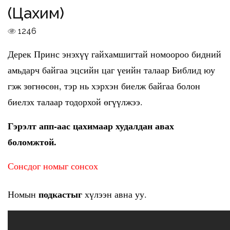
(Цахим)
1246
Дерек Принс энэхүү гайхамшигтай номоороо бидний
амьдарч байгаа эцсийн цаг үеийн талаар Библид юу
гэж зөгнөсөн, тэр нь хэрхэн биелж байгаа болон
биелэх талаар тодорхой өгүүлжээ.
Гэрэлт апп-аас цахимаар худалдан авах
боломжтой.
Сонсдог номыг сонсох
подкастыг
Номын
хүлээн авна уу.