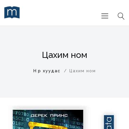
Цахим ном
Нүүр хуудас
Цахим ном