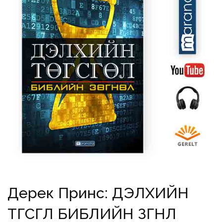
Дерек Принс: ДЭЛХИЙН
ТӨГСГӨЛ БИБЛИЙН ЗӨГНӨЛ