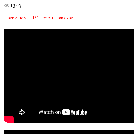
1349
Цахим номыг .PDF-ээр татаж авах