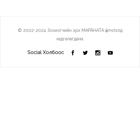
© 2002-2024 Зохиогчийн эрх МАРАНАТА үйлчлэлд
хадгалагдана.
Social Холбоос