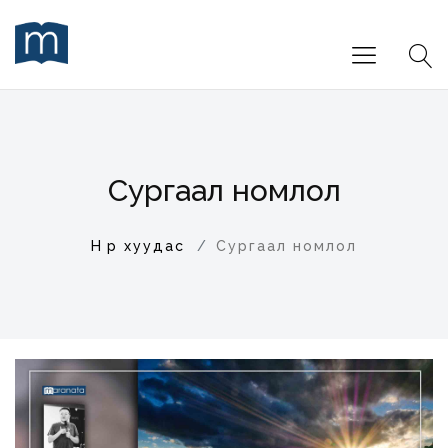
Сургаал номлол
Нүүр хуудас
Сургаал номлол