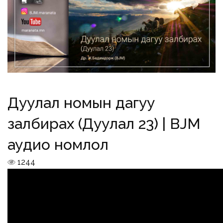
Дуулал номын дагуу
залбирах (Дуулал 23) | BJM
аудио номлол
1244