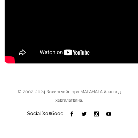
© 2002-2024 Зохиогчийн эрх МАРАНАТА үйлчлэлд
хадгалагдана.
Social Холбоос