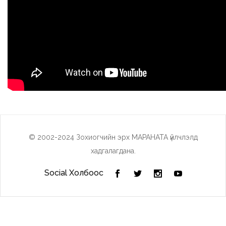
© 2002-2024 Зохиогчийн эрх МАРАНАТА үйлчлэлд
хадгалагдана.
Social Холбоос