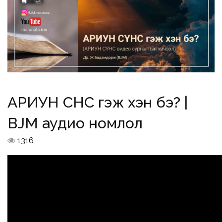
АРИУН СҮНС гэж хэн бэ? |
BJM аудио номлол
1316