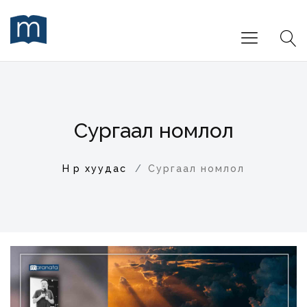
Сургаал номлол
Нүүр хуудас
Сургаал номлол