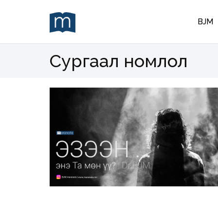
BJM
Сургаал номлол