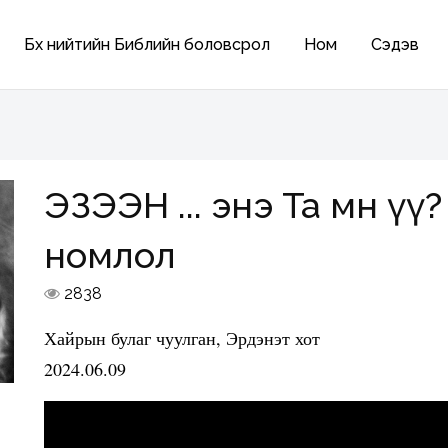
Бүх нийтийн Библийн боловсрол
Ном
Сэдэв
ЭЗЭЭН ... энэ Та мөн үү
номлол
2838
Хайрын булаг чуулган, Эрдэнэт хот
2024.06.09