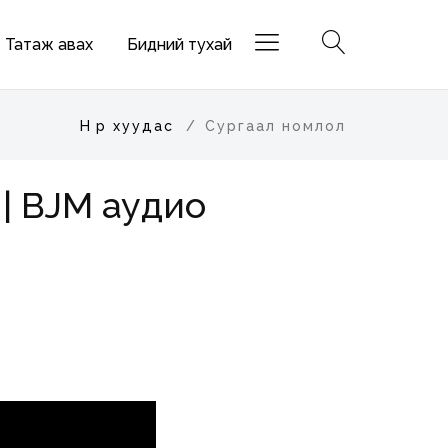
Татаж авах
Бидний тухай
Нүүр хуудас
Сургаал номлол
? | BJM аудио