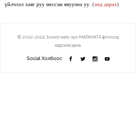
үйлчлэл хаяг руу мессэж явуулна уу. (
энд дарах
)
© 2002-2024 Зохиогчийн эрх МАРАНАТА үйлчлэлд
хадгалагдана.
Social Холбоос