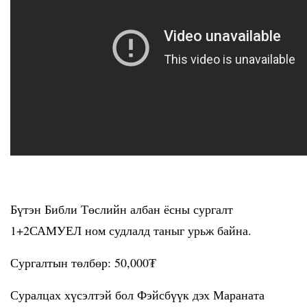
Бүтэн Библи Төслийн албан ёсны сургалт
1+2САМУЕЛ ном судлалд таныг урьж байна.
Сургалтын төлбөр: 50,000₮
Суралцах хүсэлтэй бол Фэйсбүүк дэх Мараната