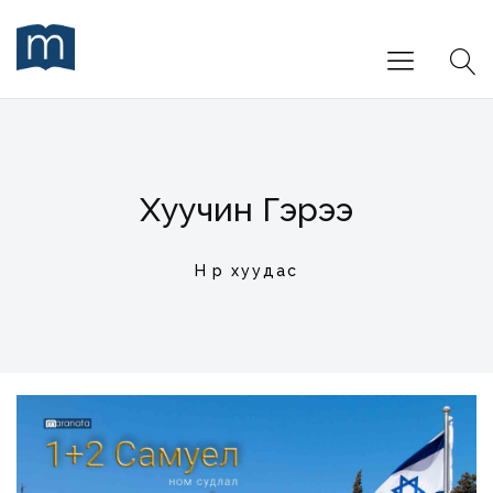
Хуучин Гэрээ
Нүүр хуудас