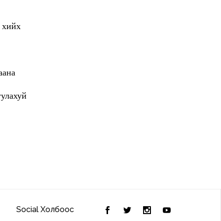
а хийх
аана
гуулахуй
Social Холбоос