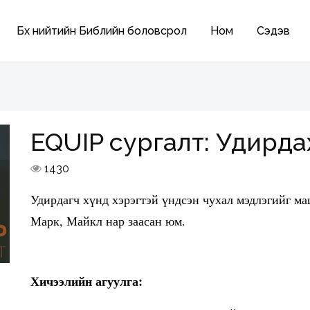
Бүх нийтийн Библийн боловсрол
Ном
Сэдэв
EQUIP сургалт: Удирдаху
1430
Удирдагч хүнд хэрэгтэй үндсэн чухал мэдлэгийг ма
Марк, Майкл нар заасан юм.
Хичээлийн агуулга: