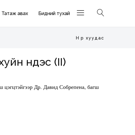
Татаж авах
Бидний тухай
Нүүр хуудас
йн үндэс (II)
ш цэгцтэйгээр Др. Давид Собрепена, багш