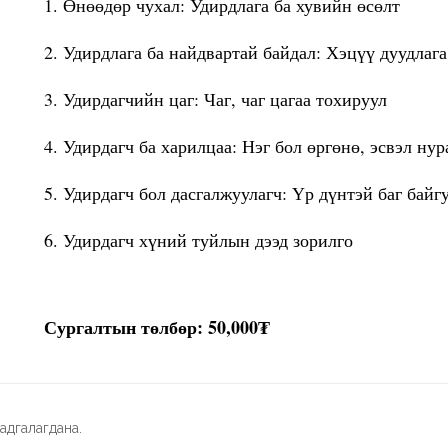
1. Өнөөдөр чухал: Удирдлага ба хувийн өсөлт
2. Удирдлага ба найдвартай байдал: Хэцүү дуудлаг
3. Удирдагчийн цаг: Чаг, чаг цагаа тохируул
4. Удирдагч ба харилцаа: Нэг бол өргөнө, эсвэл нур
5. Удирдагч бол дасгалжуулагч: Үр дүнтэй баг бай
6. Удирдагч хүний туйлын дээд зорилго
Сургалтын төлбөр: 50,000₮
адгалагдана.