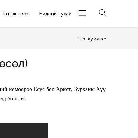
Татаж авах
Бидний тухай
Нүүр хуудас
Төсөл)
ний номоороо Есүс бол Христ, Бурханы Хүү
улд бичжээ.