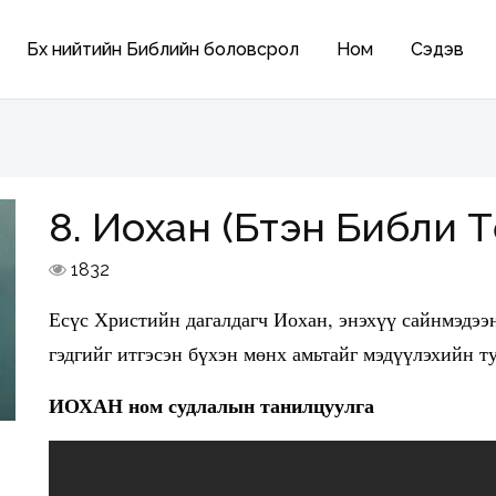
Бүх нийтийн Библийн боловсрол
Ном
Сэдэв
8. Иохан (Бүтэн Библи 
1832
Есүс Христийн дагалдагч Иохан, энэхүү сайнмэдээ
гэдгийг итгэсэн бүхэн мөнх амьтайг мэдүүлэхийн т
ИОХАН ном судлалын танилцуулга