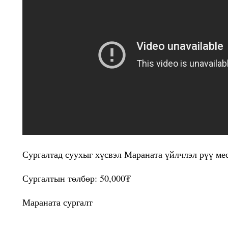
Сургалтад суухыг хүсвэл Мараната үйлчлэл рүү ме
Сургалтын төлбөр: 50,000₮
Мараната сургалт