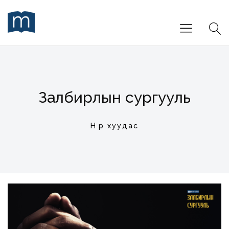
Залбирлын сургууль
Нүүр хуудас