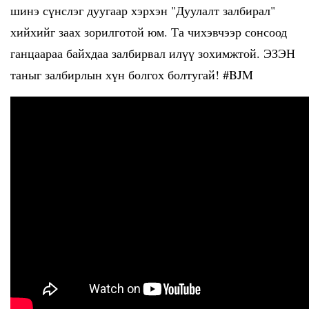
шинэ сүнслэг дуугаар хэрхэн "Дуулалт залбирал"
хийхийг заах зорилготой юм. Та чихэвчээр сонсоод
ганцаараа байхдаа залбирвал илүү зохимжтой. ЭЗЭН
таныг залбирлын хүн болгох болтугай! #BJM