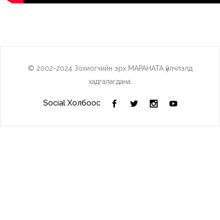
© 2002-2024 Зохиогчийн эрх МАРАНАТА үйлчлэлд
хадгалагдана.
Social Холбоос