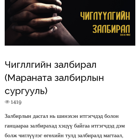
Чиглүүлгийн залбирал
(Мараната залбирлын
сургууль)
1419
Залбирлын дасгал нь шинэхэн итгэгчдэд болон
ганцаараа залбирахад хэцүү байгаа итгэгчдэд дэм
болж чиглүүлэг өгөхийн тулд залбиралд магтаал,