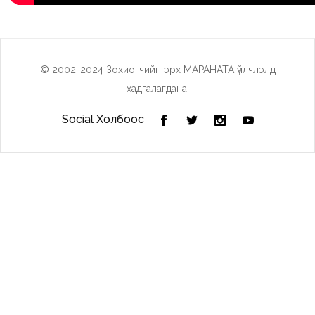
© 2002-2024 Зохиогчийн эрх МАРАНАТА үйлчлэлд
хадгалагдана.
Social Холбоос