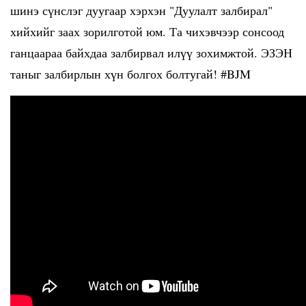
шинэ сүнслэг дуугаар хэрхэн "Дуулалт залбирал"
хийхийг заах зорилготой юм. Та чихэвчээр сонсоод
ганцаараа байхдаа залбирвал илүү зохимжтой. ЭЗЭН
таныг залбирлын хүн болгох болтугай! #BJM