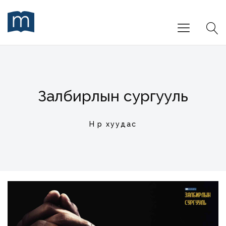
Залбирлын сургууль
Нүүр хуудас