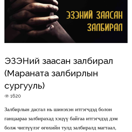
ЭЗЭНий заасан залбирал
(Мараната залбирлын
сургууль)
1620
Залбирлын дасгал нь шинэхэн итгэгчдэд болон
ганцаараа залбирахад хэцүү байгаа итгэгчдэд дэм
болж чиглүүлэг өгөхийн тулд залбиралд магтаал,