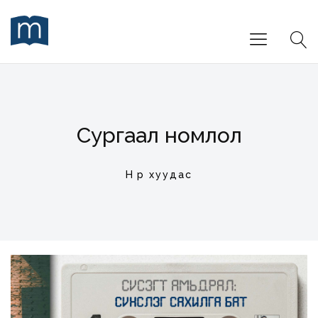
Сургаал номлол
Нүүр хуудас