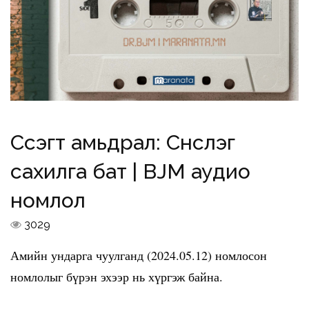
Сүсэгт амьдрал: Сүнслэг
сахилга бат | BJM аудио
номлол
3029
Амийн ундарга чуулганд (2024.05.12) номлосон
номлолыг бүрэн эхээр нь хүргэж байна.