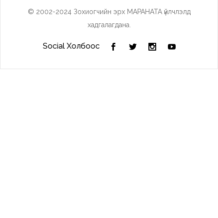
© 2002-2024 Зохиогчийн эрх МАРАНАТА үйлчлэлд
хадгалагдана.
Social Холбоос