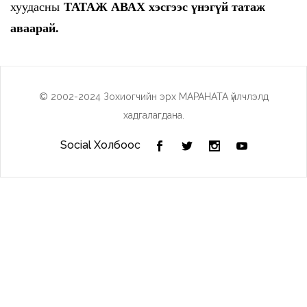
ТАТАЖ АВАХ хэсгээс үнэгүй татаж
хуудасны
аваарай.
© 2002-2024 Зохиогчийн эрх МАРАНАТА үйлчлэлд
хадгалагдана.
Social Холбоос