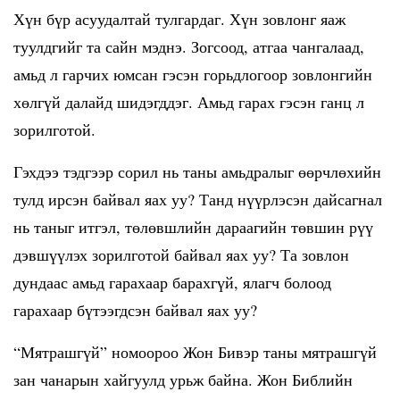
Хүн бүр асуудалтай тулгардаг. Хүн зовлонг яаж
туулдгийг та сайн мэднэ. Зогсоод, атгаа чангалаад,
амьд л гарчих юмсан гэсэн горьдлогоор зовлонгийн
хөлгүй далайд шидэгддэг. Амьд гарах гэсэн ганц л
зорилготой.
Гэхдээ тэдгээр сорил нь таны амьдралыг өөрчлөхийн
тулд ирсэн байвал яах уу? Танд нүүрлэсэн дайсагнал
нь таныг итгэл, төлөвшлийн дараагийн төвшин рүү
дэвшүүлэх зорилготой байвал яах уу? Та зовлон
дундаас амьд гарахаар барахгүй, ялагч болоод
гарахаар бүтээгдсэн байвал яах уу?
“Мятрашгүй” номоороо Жон Бивэр таны мятрашгүй
зан чанарын хайгуулд урьж байна. Жон Библийн