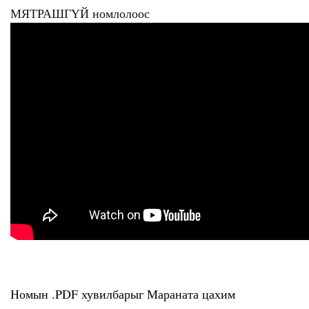
МЯТРАШГҮЙ номлолоос
Номын .PDF хувилбарыг Мараната цахим