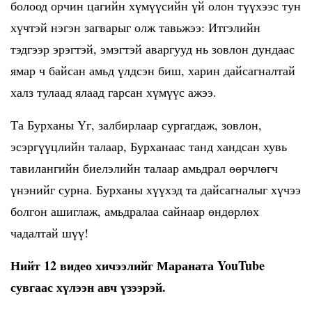
болоод орчин цагийн хүмүүсийн үй олон түүхээс тун
хүчтэй нэгэн загварыг олж тавьжээ: Итгэлийн
тэдгээр эрэгтэй, эмэгтэй аваргууд нь зовлон дундаас
ямар ч байсан амьд үлдсэн биш, харин дайсагналтай
халз тулаад ялаад гарсан хүмүүс ажээ.
Та Бурханы Үг, залбирлаар сургагдаж, зовлон,
эсэргүүцлийн талаар, Бурханаас танд хандсан хувь
тавилангийн биелэлийн талаар амьдрал өөрчлөгч
үнэнийг сурна. Бурханы хүүхэд та дайсагналыг хүчээ
болгон ашиглаж, амьдралаа сайнаар өндөрлөх
чадалтай шүү!
Нийт 12 видео хичээлийг Мараната YouTube
сувгаас хүлээн авч үзээрэй.