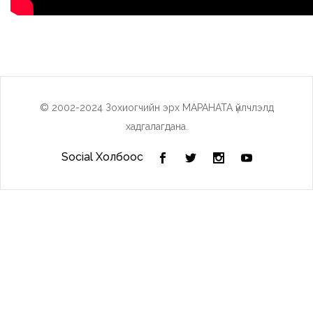
© 2002-2024 Зохиогчийн эрх МАРАНАТА үйлчлэлд
хадгалагдана.
Social Холбоос