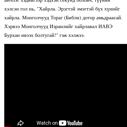
хэлсэн гол нь, "Хайрла. Эрэгтэй эмэгтэй бүх хүнийг
хайрла. Монголчууд Тораг (Библи) дотор амьдраасай.
Хэрвээ Монголчууд Израилийг хайрлавал ИАВЭ
Бурхан ивээх болтугай!" гэж хэлжээ.