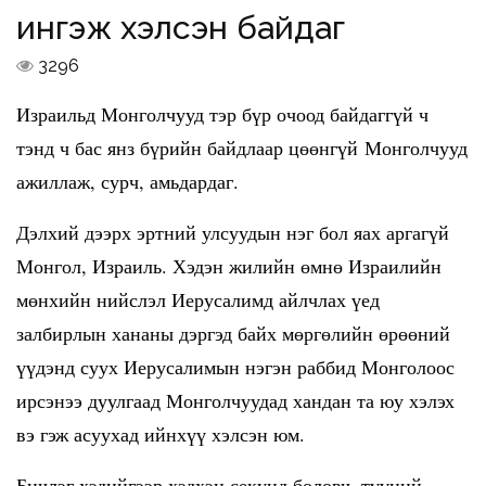
ингэж хэлсэн байдаг
3296
Израильд Монголчууд тэр бүр очоод байдаггүй ч
тэнд ч бас янз бүрийн байдлаар цөөнгүй Монголчууд
ажиллаж, сурч, амьдардаг.
Дэлхий дээрх эртний улсуудын нэг бол яах аргагүй
Монгол, Израиль. Хэдэн жилийн өмнө Израилийн
мөнхийн нийслэл Иерусалимд айлчлах үед
залбирлын хананы дэргэд байх мөргөлийн өрөөний
үүдэнд суух Иерусалимын нэгэн раббид Монголоос
ирсэнээ дуулгаад Монголчуудад хандан та юу хэлэх
вэ гэж асуухад ийнхүү хэлсэн юм.
Бичлэг хэдийгээр хэдхэн секунд боловч, түүний