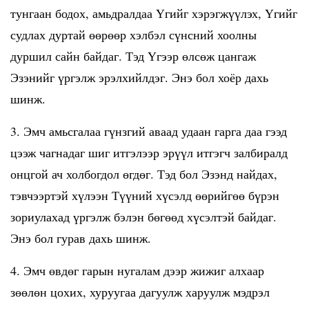
тунгаан бодох, амьдралдаа Үгийг хэрэгжүүлэх, Үгийг
судлах дуртай өөрөөр хэлбэл сүнсний хоолны
дуршил сайн байдаг. Тэд Үгээр өлсөж цангаж
Эзэнийг үргэлж эрэлхийлдэг. Энэ бол хоёр дахь
шинж.
3. Эмч амьсгалаа гүнзгий аваад удаан гарга даа гээд
цээж чагнадаг шиг итгэлээр эрүүл итгэгч залбиралд
онцгой ач холбогдол өгдөг. Тэд бол Эзэнд найдах,
тэвчээртэй хүлээн Түүний хүсэлд өөрийгөө бүрэн
зориулахад үргэлж бэлэн бөгөөд хүсэлтэй байдаг.
Энэ бол гурав дахь шинж.
4. Эмч өвдөг гарын нугалам дээр жижиг алхаар
зөөлөн цохих, хуруугаа дагуулж харуулж мэдрэл