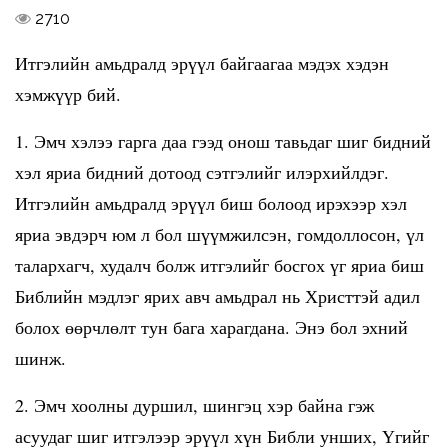
2710
Итгэлийн амьдралд эрүүл байгаагаа мэдэх хэдэн
хэмжүүр бий.
1. Эмч хэлээ гарга даа гээд онош тавьдаг шиг бидний
хэл яриа бидний дотоод сэтгэлийг илэрхийлдэг.
Итгэлийн амьдралд эрүүл биш болоод ирэхээр хэл
яриа эвдэрч юм л бол шүүмжилсэн, гомдоллосон, үл
талархагч, худалч болж итгэлийг босгох үг яриа биш
Библийн мэдлэг ярих авч амьдрал нь Христтэй адил
болох өөрчлөлт тун бага харагдана. Энэ бол эхний
шинж.
2. Эмч хоолны дуршил, шингэц хэр байна гэж
асуудаг шиг итгэлээр эрүүл хүн Библи унших, Үгийг