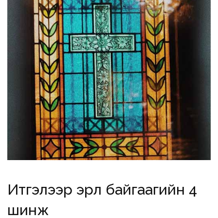
Итгэлээр эрүүл байгаагийн 4
шинж