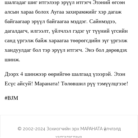
шалгадаг шиг итгэлээр эрүүл итгэгч Эзэний өгсөн
алсын хараа болох Аугаа захирамжийг хэр дагаж
байгаагаар эрүүл байгаагаа мэддэг. Сайнмэдээ,
дагалдагч, илгээлт, үйлчлэл гэдэг үг түүний үгсийн
санд үргэлж байж хараагаа төөрөгсдийн зүг үргэлж
хандуулдаг бол тэр эрүүл итгэгч. Энэ бол дөрөвдэх
шинж.
Дээрх 4 шинжээр өөрийгөө шалгаад үзээрэй. Эзэн
Есүс айсуй! Мараната! Төлөвшил рүү тэмүүлцгээе!
#BJM
© 2002-2024 Зохиогчийн эрх МАРАНАТА үйлчлэлд
хадгалагдана.