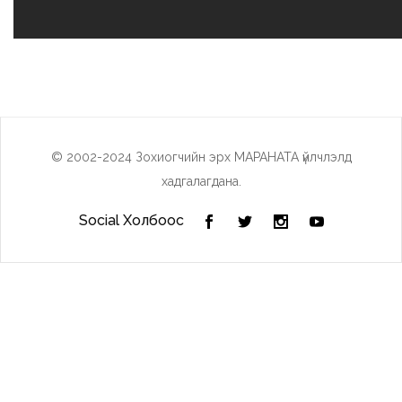
© 2002-2024 Зохиогчийн эрх МАРАНАТА үйлчлэлд
хадгалагдана.
Social Холбоос