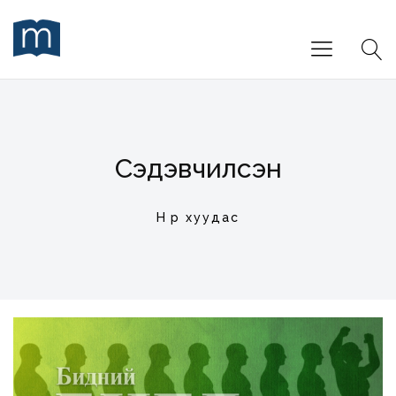
Сэдэвчилсэн
Нүүр хуудас