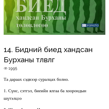
14. Бидний биед хандсан
Бурханы төлөвлөгөө
1995
Та дараах сэдвээр суралцах болно.
1. Сүнс, сэтгэл, биеийн ялгаа ба хоорондын
шүтэлцээ