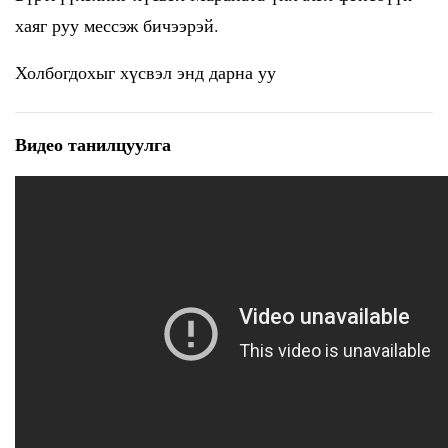
хаяг руу мессэж бичээрэй.
Холбогдохыг хүсвэл
энд дарна уу
Видео танилцуулга